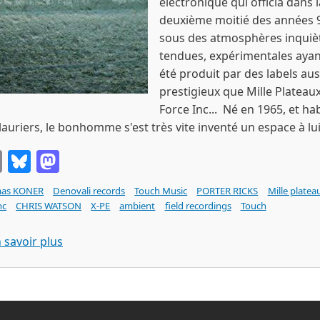
électronique qui officia dans l
deuxième moitié des années 
sous des atmosphères inquiè
tendues, expérimentales ayan
été produit par des labels aus
prestigieux que Mille Plateau
Force Inc... Né en 1965, et ha
lauriers, le bonhomme s'est très vite inventé un espace à lui
Email
Bluesky
Mastodon
as KONER
Denovali records
Touch Music
PORTER RICKS
Mille platea
nc
CHRIS WATSON
X-PE
ambient
field recordings
Touch
sur Thomas KONER : Novaya Zemlya (Lp Denoval
 savoir plus