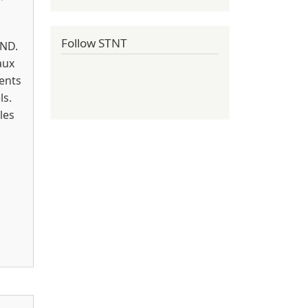
Follow STNT
ND.
aux
rents
ls.
les
rds 2019)