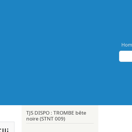
Ma
Hom
TJS DISPO : TROMBE bête
noire (STNT 009)