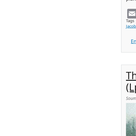
Tags
Jaco
En
T
(L
Soum