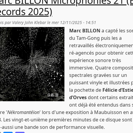
rc BILLON Microphonies 21 (El
cords 2025)
is par
Valery John Klebar
le
mer 12/11/2025 - 14:51
Marc BILLON
a capté les so
du Tam-Gong puis les a
retravaillés électroniquemen
ré-agencés pour obtenir cet
expérience sonore très
immersive. Quatre composit
spectrales gravées sur un
puissant vinyle et illustrées 
la pochette de
Félicie d’Est
d’Orves
dont certains extrai
ont déjà été entendus dans
e '
Nékromantéion
' lors d'une exposition à Maubuisson en av
. Les vingt-et-unième premières minutes de ce disque sont
s-aussi une bande son de performance visuelle.