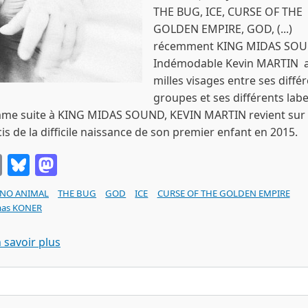
THE BUG, ICE, CURSE OF THE
GOLDEN EMPIRE, GOD, (...)
récemment KING MIDAS SOU
Indémodable Kevin MARTIN 
milles visages entre ses diffé
groupes et ses différents labe
me suite à KING MIDAS SOUND, KEVIN MARTIN revient sur 
is de la difficile naissance de son premier enfant en 2015.
Email
Bluesky
Mastodon
NO ANIMAL
THE BUG
GOD
ICE
CURSE OF THE GOLDEN EMPIRE
as KONER
sur Kevin Richard MARTIN sirens (Room40 reco
 savoir plus