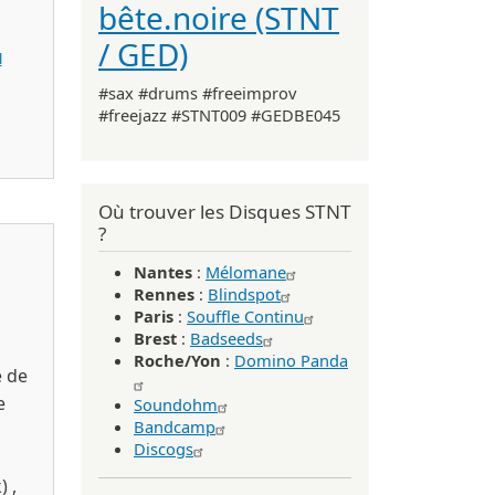
bête.noire (STNT
/ GED)
l
#sax #drums #freeimprov
#freejazz #STNT009 #GEDBE045
2025)
Où trouver les Disques STNT
?
Nantes
:
Mélomane
Rennes
:
Blindspot
Paris
:
Souffle Continu
Brest
:
Badseeds
Roche/Yon
:
Domino Panda
e de
e
Soundohm
Bandcamp
Discogs
 ,