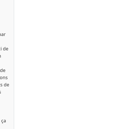
par
i de
n
 de
sons
s de
s
 ça