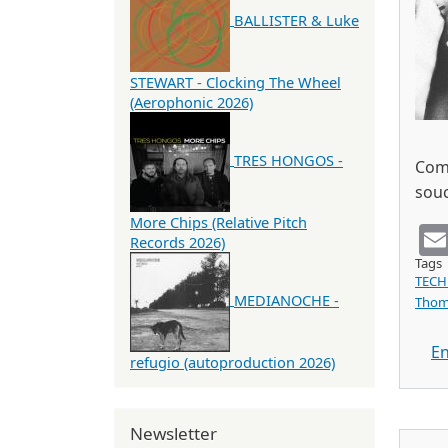
BALLISTER & Luke
STEWART - Clocking The Wheel
(Aerophonic 2026)
TRES HONGOS -
Com
souc
More Chips (Relative Pitch
Records 2026)
Tags
TECH
MEDIANOCHE -
Thom
En
refugio (autoproduction 2026)
Newsletter