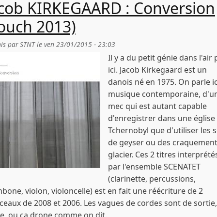
cob KIRKEGAARD : Conversion
ouch 2013)
is par
STNT
le
ven 23/01/2015 - 23:03
Il y a du petit génie dans l'air 
ici. Jacob Kirkegaard est un
danois né en 1975. On parle ic
musique contemporaine, d'u
mec qui est autant capable
d'enregistrer dans une église
Tchernobyl que d'utiliser les 
de geyser ou des craquement
glacier. Ces 2 titres interprété
par l'ensemble SCENATET
(clarinette, percussions,
bone, violon, violoncelle) est en fait une réécriture de 2
eaux de 2008 et 2006. Les vagues de cordes sont de sortie,
e, ou ça drone comme on dit.