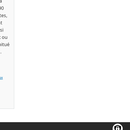
a
90
tes,
t
si
x ou
bitué
.
ux
i records / Touch 2012)