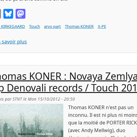
Email
Bluesky
Mastodon
b KIRKEGAARD
Touch
arvo part
Thomas KONER
X-PE
sur Jacob KIRKEGAARD : Conversion (Touch 201
 savoir plus
homas KONER : Novaya Zemly
p Denovali records / Touch 201
is par
STNT
le
Mon 15/10/2012 - 20:50
Thomas KONER n'est pas un
inconnu. Il est ni plus ni moin
que la moitié de PORTER RIC
(avec Andy Mellwig), duo