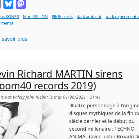
Email
Bluesky
Mastodon
as KONER
Marc BILLON
Elli Records
dark ambient
dark experimenta
imental
sur Marc BILLON Microphonies 21 (Elli Records 
 savoir plus
vin Richard MARTIN sirens
oom40 records 2019)
is par
Valery John Klebar
le
mar 01/06/2021 - 21:41
Illustre personnage à l'origin
disques mythiques de la fin d
siècle dernier et le début du
second millénaire : TECHNO
ANIMAL (avec Justin Broadrick)