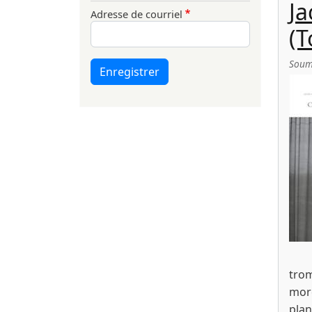
Ja
Adresse de courriel
(T
Soum
Enregistrer
trom
morc
plan