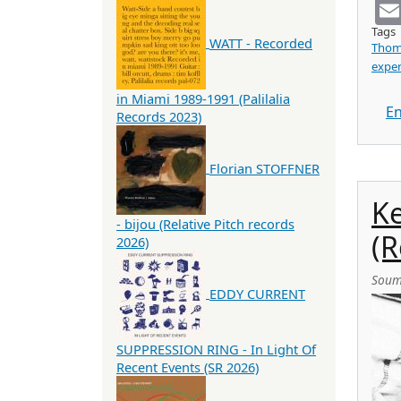
Tags
WATT - Recorded
Thom
exper
in Miami 1989-1991 (Palilalia
En
Records 2023)
Florian STOFFNER
Ke
- bijou (Relative Pitch records
(R
2026)
Soum
EDDY CURRENT
SUPPRESSION RING - In Light Of
Recent Events (SR 2026)