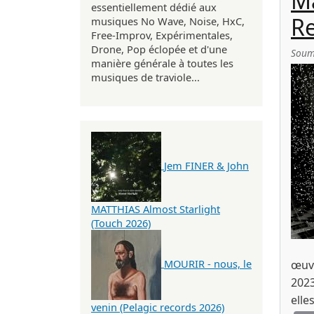
Ma
essentiellement dédié aux
Re
musiques No Wave, Noise, HxC,
Free-Improv, Expérimentales,
Drone, Pop éclopée et d'une
Soum
manière générale à toutes les
musiques de traviole...
Jem FINER & John
MATTHIAS Almost Starlight
(Touch 2026)
MOURIR - nous, le
œuvr
2023
elle
venin (Pelagic records 2026)