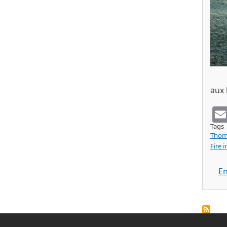
aux 
Tags
Thom
Fire i
En