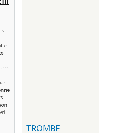
li
ns
t et
te
ions
par
ienne
ts
 son
ril
TROMBE