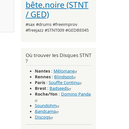
bête.noire (STNT
/ GED)
4 / LP249)
#sax #drums #freeimprov
#freejazz #STNT009 #GEDBE045
Où trouver les Disques STNT
?
Nantes
:
Mélomane
Rennes
:
Blindspot
Paris
:
Souffle Continu
Brest
:
Badseeds
Roche/Yon
:
Domino Panda
Soundohm
Bandcamp
Discogs