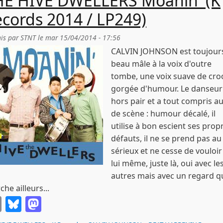
HE HIVE DWELLERS Moanin' (K
cords 2014 / LP249)
is par
STNT
le
mar 15/04/2014 - 17:56
CALVIN JOHNSON est toujour
beau mâle à la voix d'outre
tombe, une voix suave de cro
gorgée d'humour. Le danseur
hors pair et a tout compris au
de scène : humour décalé, il
utilise à bon escient ses prop
défauts, il ne se prend pas au
sérieux et ne cesse de vouloir
lui même, juste là, oui avec le
autres mais avec un regard q
che ailleurs...
Email
Bluesky
Mastodon