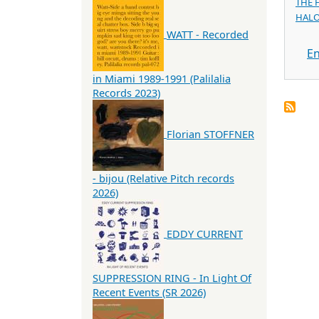
THE 
HALO
WATT - Recorded
En
in Miami 1989-1991 (Palilalia
Records 2023)
Florian STOFFNER
- bijou (Relative Pitch records
2026)
EDDY CURRENT
SUPPRESSION RING - In Light Of
Recent Events (SR 2026)