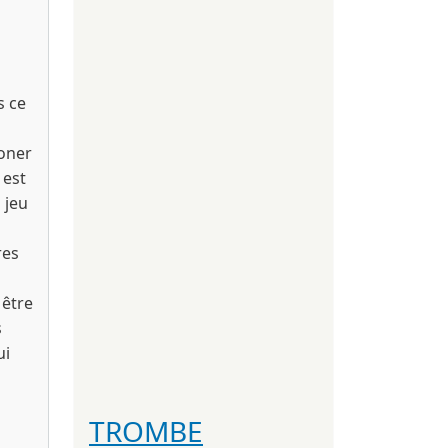
s ce
oner
 est
 jeu
res
 être
s
ui
TROMBE