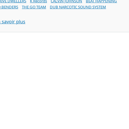
HIVE DWELLERS
K Records
CALVIN JOHNSON
BEAT HAPPENING
 BENDERS
THE GO TEAM
DUB NARCOTIC SOUND SYSTEM
sur THE HIVE DWELLERS Moanin' (K Records 201
 savoir plus