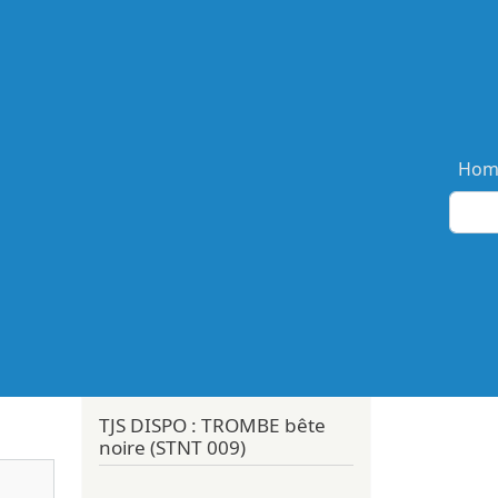
Ma
Hom
TJS DISPO : TROMBE bête
noire (STNT 009)