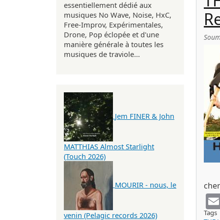
T
essentiellement dédié aux
Re
musiques No Wave, Noise, HxC,
Free-Improv, Expérimentales,
Drone, Pop éclopée et d'une
Soum
manière générale à toutes les
musiques de traviole...
Jem FINER & John
MATTHIAS Almost Starlight
(Touch 2026)
MOURIR - nous, le
cher
Tags
venin (Pelagic records 2026)