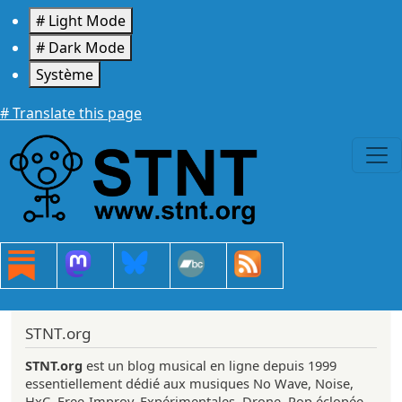
Aller au contenu principal
# Light Mode
# Dark Mode
Système
# Translate this page
STNT.org
STNT.org
est un blog musical en ligne depuis 1999
essentiellement dédié aux musiques No Wave, Noise,
HxC, Free-Improv, Expérimentales, Drone, Pop éclopée