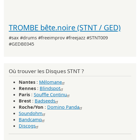
TROMBE bête.noire (STNT / GED)
#sax #drums #freeimprov #freejazz #STNT009
#GEDBE045
Où trouver les Disques STNT ?
Nantes
:
Mélomane
Rennes
:
Blindspot
Paris
:
Souffle Continu
Brest
:
Badseeds
Roche/Yon
:
Domino Panda
Soundohm
Bandcamp
Discogs