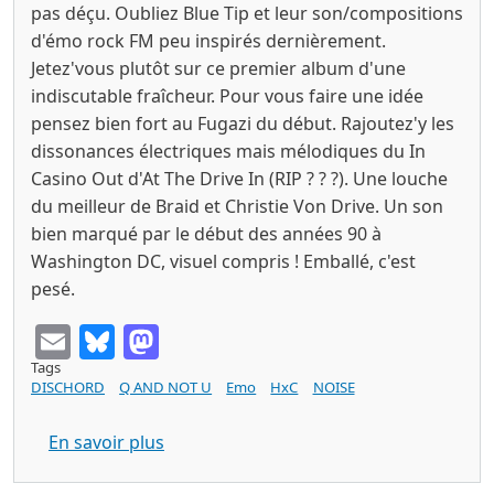
pas déçu. Oubliez Blue Tip et leur son/compositions
d'émo rock FM peu inspirés dernièrement.
Jetez'vous plutôt sur ce premier album d'une
indiscutable fraîcheur. Pour vous faire une idée
pensez bien fort au Fugazi du début. Rajoutez'y les
dissonances électriques mais mélodiques du In
Casino Out d'At The Drive In (RIP ? ? ?). Une louche
du meilleur de Braid et Christie Von Drive. Un son
bien marqué par le début des années 90 à
Washington DC, visuel compris ! Emballé, c'est
pesé.
Email
Bluesky
Mastodon
Tags
DISCHORD
Q AND NOT U
Emo
HxC
NOISE
sur Q AND NOT U No Kill No Beep No B
En savoir plus