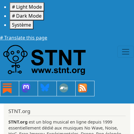
Aller au contenu principal
# Light Mode
# Dark Mode
Système
# Translate this page
STNT.org
STNT.org
est un blog musical en ligne depuis 1999
essentiellement dédié aux musiques No Wave, Noise,
HxC, Free-Improv, Expérimentales, Drone, Pop éclopée