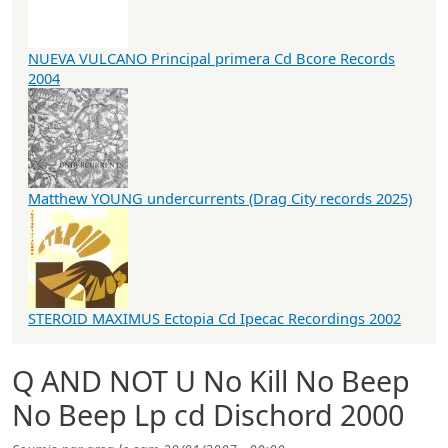
NUEVA VULCANO Principal primera Cd Bcore Records
2004
Matthew YOUNG undercurrents (Drag City records 2025)
STEROID MAXIMUS Ectopia Cd Ipecac Recordings 2002
Q AND NOT U No Kill No Beep
No Beep Lp cd Dischord 2000