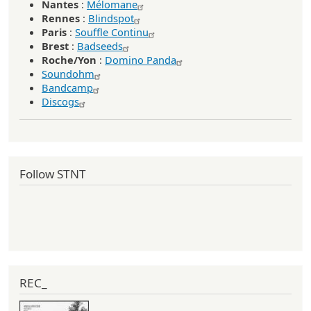
Nantes
:
Mélomane
Rennes
:
Blindspot
Paris
:
Souffle Continu
Brest
:
Badseeds
Roche/Yon
:
Domino Panda
Soundohm
Bandcamp
Discogs
Follow STNT
REC_