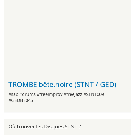
TROMBE bête.noire (STNT / GED)
#sax #drums #freeimprov #freejazz #STNT009
#GEDBE045
Où trouver les Disques STNT ?