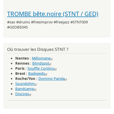
TROMBE bête.noire (STNT / GED)
#sax #drums #freeimprov #freejazz #STNT009
#GEDBE045
Où trouver les Disques STNT ?
Nantes
:
Mélomane
Rennes
:
Blindspot
Paris
:
Souffle Continu
Brest
:
Badseeds
Roche/Yon
:
Domino Panda
Soundohm
Bandcamp
Discogs