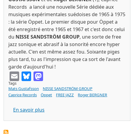
Records a lancé une nouvelle Série dédiée aux
musiques expérimentales suédoises de 1965 à 1975
: la série Öppet. Le premier disque pour Öppet a
été enregistré entre 1965 et 1967 et c'est donc celui
du
NISSE SANDSTRÖM GROUP
, une sorte de free
jazz sonique et abrasif à la sonorité encore hyper
actuelle. C'en est même assez fou. Soixante piges
plus tard, tu as l'impression que ca sort de l'avant
garde d'aujourd'hui !
Email
Bluesky
Mastodon
Tags
Mats Gustafsson
NISSE SANDSTRÖM GROUP
Caprice Records
Öppet
FREE JAZZ
Roger BERGNER
sur NISSE SANDSTRÖM GROUP s/t (Capri
En savoir plus