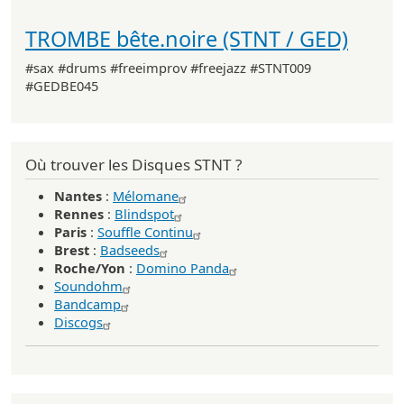
TROMBE bête.noire (STNT / GED)
#sax #drums #freeimprov #freejazz #STNT009
#GEDBE045
Où trouver les Disques STNT ?
Nantes
:
Mélomane
Rennes
:
Blindspot
Paris
:
Souffle Continu
Brest
:
Badseeds
Roche/Yon
:
Domino Panda
Soundohm
Bandcamp
Discogs