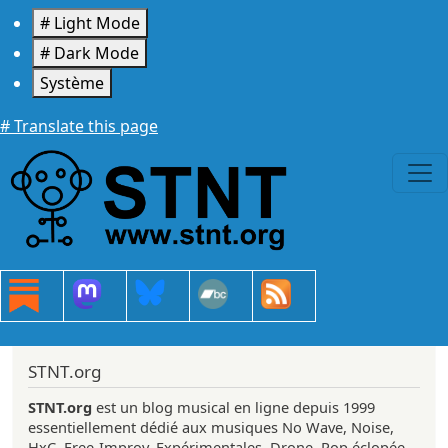
Aller au contenu principal
# Light Mode
# Dark Mode
Système
# Translate this page
STNT.org
STNT.org
est un blog musical en ligne depuis 1999
essentiellement dédié aux musiques No Wave, Noise,
HxC, Free-Improv, Expérimentales, Drone, Pop éclopée