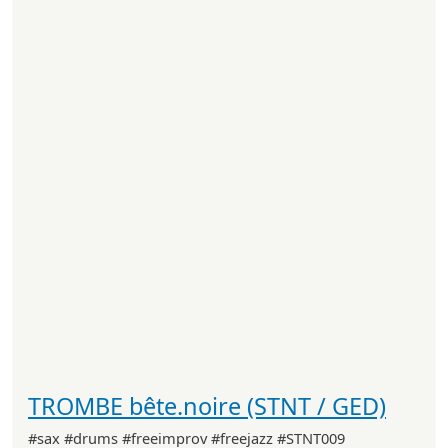
TROMBE bête.noire (STNT / GED)
#sax #drums #freeimprov #freejazz #STNT009