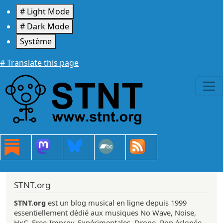
Aller au contenu principal
# Light Mode
# Dark Mode
Système
# Translate this page
STNT.org
STNT.org
est un blog musical en ligne depuis 1999
essentiellement dédié aux musiques No Wave, Noise,
HxC, Free-Improv, Expérimentales, Drone, Pop éclopée