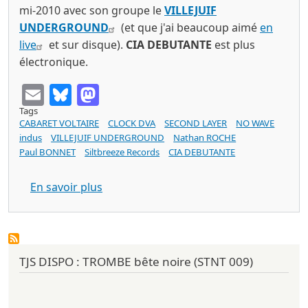
mi-2010 avec son groupe le
VILLEJUIF
UNDERGROUND
(et que j'ai beaucoup aimé
en
live
et sur disque).
CIA DEBUTANTE
est plus
électronique.
Email
Bluesky
Mastodon
Tags
CABARET VOLTAIRE
CLOCK DVA
SECOND LAYER
NO WAVE
indus
VILLEJUIF UNDERGROUND
Nathan ROCHE
Paul BONNET
Siltbreeze Records
CIA DEBUTANTE
sur CIA DEBUTANTE : the landlord / dust
En savoir plus
TJS DISPO : TROMBE bête noire (STNT 009)