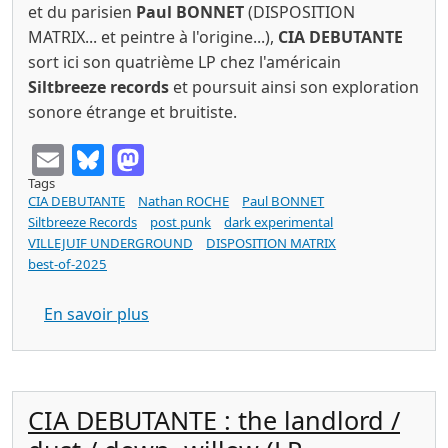
et du parisien
Paul BONNET
(DISPOSITION
MATRIX... et peintre à l'origine...),
CIA DEBUTANTE
sort ici son quatrième LP chez l'américain
Siltbreeze records
et poursuit ainsi son exploration
sonore étrange et bruitiste.
Email
Bluesky
Mastodon
Tags
CIA DEBUTANTE
Nathan ROCHE
Paul BONNET
Siltbreeze Records
post punk
dark experimental
VILLEJUIF UNDERGROUND
DISPOSITION MATRIX
best-of-2025
sur CIA DEBUTANTE tresspass (Siltbree
En savoir plus
CIA DEBUTANTE : the landlord /