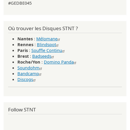
#GEDBE045
Où trouver les Disques STNT ?
Nantes
:
Mélomane
Rennes
:
Blindspot
Paris
:
Souffle Continu
Brest
:
Badseeds
Roche/Yon
:
Domino Panda
Soundohm
Bandcamp
Discogs
Follow STNT