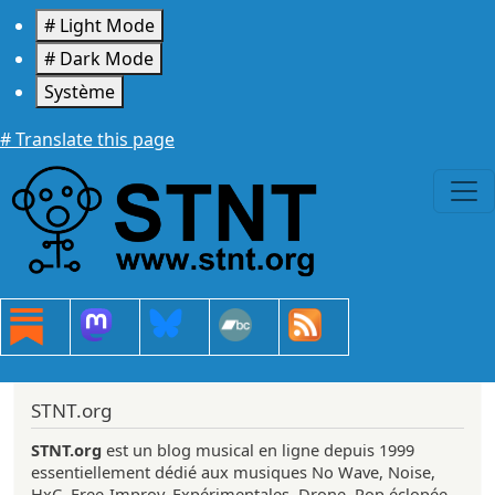
Aller au contenu principal
# Light Mode
# Dark Mode
Système
# Translate this page
STNT.org
STNT.org
est un blog musical en ligne depuis 1999
essentiellement dédié aux musiques No Wave, Noise,
HxC, Free-Improv, Expérimentales, Drone, Pop éclopée