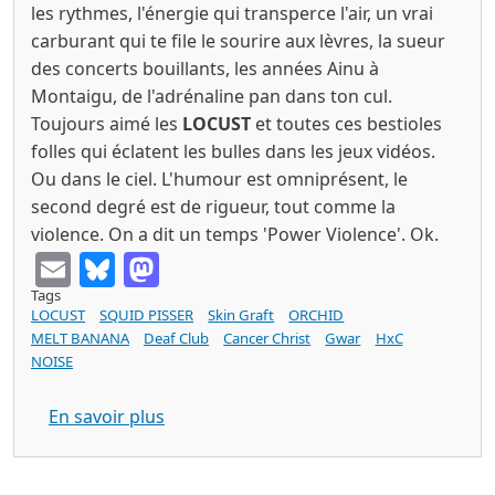
les rythmes, l'énergie qui transperce l'air, un vrai
carburant qui te file le sourire aux lèvres, la sueur
des concerts bouillants, les années Ainu à
Montaigu, de l'adrénaline pan dans ton cul.
Toujours aimé les
LOCUST
et toutes ces bestioles
folles qui éclatent les bulles dans les jeux vidéos.
Ou dans le ciel. L'humour est omniprésent, le
second degré est de rigueur, tout comme la
violence. On a dit un temps 'Power Violence'. Ok.
Email
Bluesky
Mastodon
Tags
LOCUST
SQUID PISSER
Skin Graft
ORCHID
MELT BANANA
Deaf Club
Cancer Christ
Gwar
HxC
NOISE
sur SQUID PISSER dreams of puke (Skin
En savoir plus