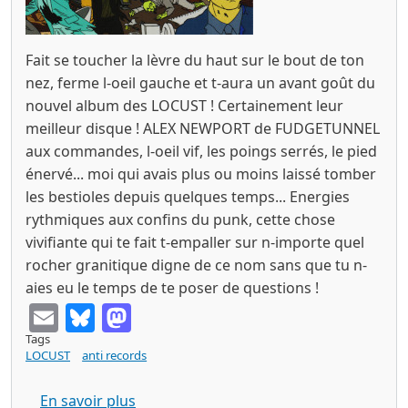
Fait se toucher la lèvre du haut sur le bout de ton
nez, ferme l-oeil gauche et t-aura un avant goût du
nouvel album des LOCUST ! Certainement leur
meilleur disque ! ALEX NEWPORT de FUDGETUNNEL
aux commandes, l-oeil vif, les poings serrés, le pied
énervé... moi qui avais plus ou moins laissé tomber
les bestioles depuis quelques temps... Energies
rythmiques aux confins du punk, cette chose
vivifiante qui te fait t-empaller sur n-importe quel
rocher granitique digne de ce nom sans que tu n-
aies eu le temps de te poser de questions !
Email
Bluesky
Mastodon
Tags
LOCUST
anti records
sur THE LOCUST plague soundscapes Cd
En savoir plus