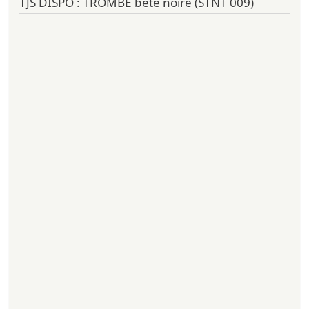
TJS DISPO : TROMBE bête noire (STNT 009)