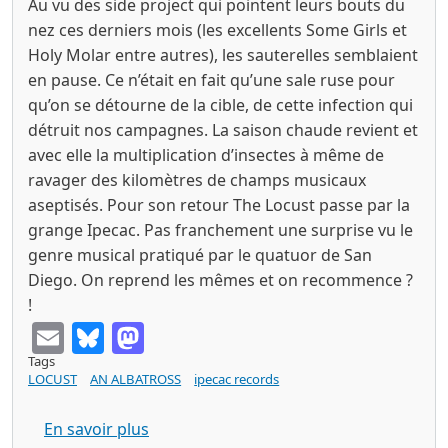
Au vu des side project qui pointent leurs bouts du
nez ces derniers mois (les excellents Some Girls et
Holy Molar entre autres), les sauterelles semblaient
en pause. Ce n’était en fait qu’une sale ruse pour
qu’on se détourne de la cible, de cette infection qui
détruit nos campagnes. La saison chaude revient et
avec elle la multiplication d’insectes à même de
ravager des kilomètres de champs musicaux
aseptisés. Pour son retour The Locust passe par la
grange Ipecac. Pas franchement une surprise vu le
genre musical pratiqué par le quatuor de San
Diego. On reprend les mêmes et on recommence ?
!
Email
Bluesky
Mastodon
Tags
LOCUST
AN ALBATROSS
ipecac records
sur THE LOCUST safety second, body la
En savoir plus