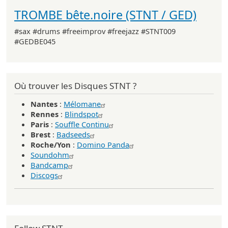
TROMBE bête.noire (STNT / GED)
#sax #drums #freeimprov #freejazz #STNT009
#GEDBE045
Où trouver les Disques STNT ?
Nantes
:
Mélomane
Rennes
:
Blindspot
Paris
:
Souffle Continu
Brest
:
Badseeds
Roche/Yon
:
Domino Panda
Soundohm
Bandcamp
Discogs