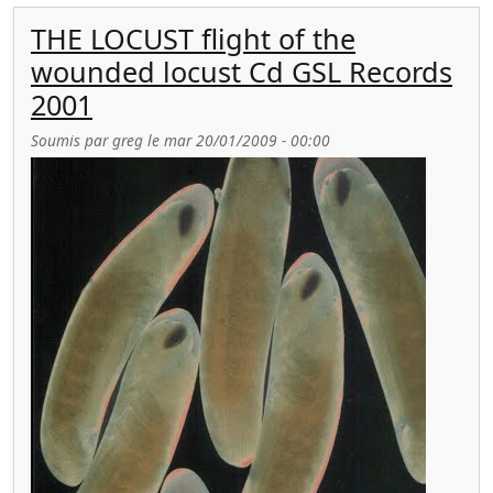
THE LOCUST flight of the
wounded locust Cd GSL Records
2001
Soumis par
greg
le
mar 20/01/2009 - 00:00