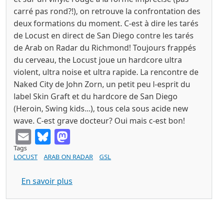
carré pas rond?!), on retrouve la confrontation des
deux formations du moment. C-est à dire les tarés
de Locust en direct de San Diego contre les tarés
de Arab on Radar du Richmond! Toujours frappés
du cerveau, the Locust joue un hardcore ultra
violent, ultra noise et ultra rapide. La rencontre de
Naked City de John Zorn, un petit peu l-esprit du
label Skin Graft et du hardcore de San Diego
(Heroin, Swing kids...), tous cela sous acide new
wave. C-est grave docteur? Oui mais c-est bon!
Email
Bluesky
Mastodon
Tags
LOCUST
ARAB ON RADAR
GSL
sur THE LOCUST / ARAB ON RADAR s/t 7
En savoir plus