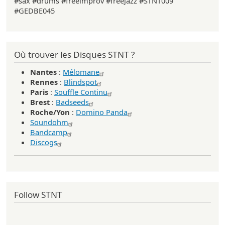
#sax #drums #freeimprov #freejazz #STNT009
#GEDBE045
Où trouver les Disques STNT ?
Nantes
:
Mélomane
Rennes
:
Blindspot
Paris
:
Souffle Continu
Brest
:
Badseeds
Roche/Yon
:
Domino Panda
Soundohm
Bandcamp
Discogs
Follow STNT