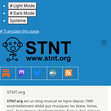
Aller au contenu principal
# Light Mode
# Dark Mode
Système
# Translate this page
STNT.org
STNT.org
est un blog musical en ligne depuis 1999
essentiellement dédié aux musiques No Wave, Noise,
HxC, Free-Improv, Expérimentales, Drone, Pop éclopée