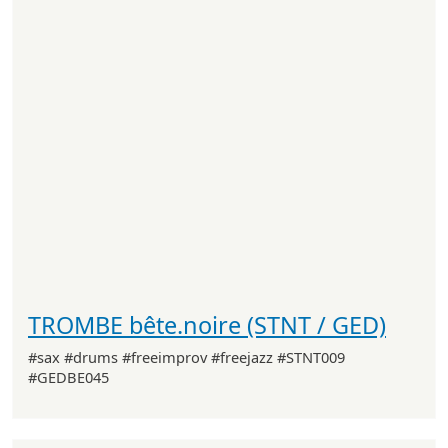
TROMBE bête.noire (STNT / GED)
#sax #drums #freeimprov #freejazz #STNT009
#GEDBE045