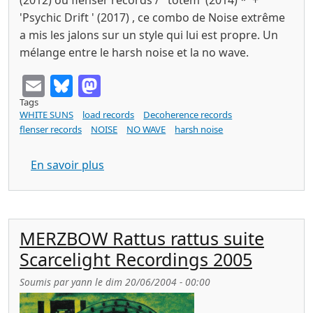
'Psychic Drift ' (2017) , ce combo de Noise extrême
a mis les jalons sur un style qui lui est propre. Un
mélange entre le harsh noise et la no wave.
Email
Bluesky
Mastodon
Tags
WHITE SUNS
load records
Decoherence records
flenser records
NOISE
NO WAVE
harsh noise
sur WHITE SUNS the lower way (Lp Dec
En savoir plus
MERZBOW Rattus rattus suite
Scarcelight Recordings 2005
Soumis par
yann
le
dim 20/06/2004 - 00:00