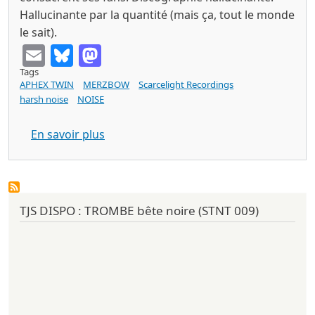
Hallucinante par la quantité (mais ça, tout le monde
le sait).
Email
Bluesky
Mastodon
Tags
APHEX TWIN
MERZBOW
Scarcelight Recordings
harsh noise
NOISE
sur MERZBOW Rattus rattus suite Scarc
En savoir plus
TJS DISPO : TROMBE bête noire (STNT 009)