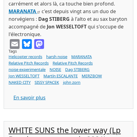
carrément et alors là, ca touche bien profond.
MARANATA
c'est depuis vingt ans un duo de
norvégiens :
Dag STIBERG
à l'alto et au sax baryton
accompagné de
Jon WESSELTOFT
qui s'occupe de
l'électronique.
Email
Bluesky
Mastodon
Tags
Helicopter records
harsh noise
MARANATA
Relative Pitch Records
Relative Pitch Records
noise experimentale
NOISE
Dag STIBERG
Jon WESSELTOFT
Martín ESCALANTE
MERZBOW
NAKED CITY
SISSY SPACEK
john zorn
sur MARANATA ugly euphoria (Relative 
En savoir plus
WHITE SUNS the lower way (Lp