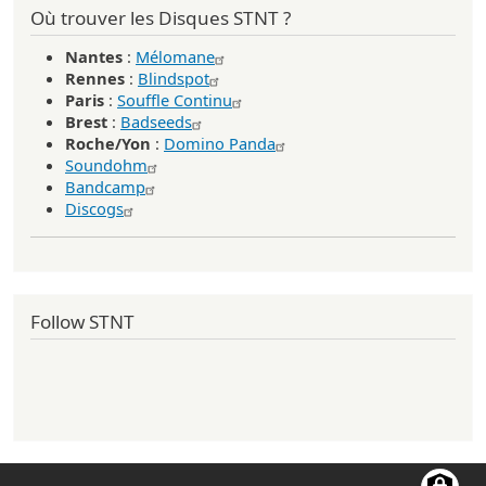
Où trouver les Disques STNT ?
Nantes
:
Mélomane
Rennes
:
Blindspot
Paris
:
Souffle Continu
Brest
:
Badseeds
Roche/Yon
:
Domino Panda
Soundohm
Bandcamp
Discogs
Follow STNT