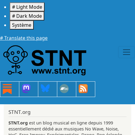
Aller au contenu principal
# Light Mode
# Dark Mode
Système
# Translate this page
STNT.org
STNT.org
est un blog musical en ligne depuis 1999
essentiellement dédié aux musiques No Wave, Noise,
HxC, Free-Improv, Expérimentales, Drone, Pop éclopée