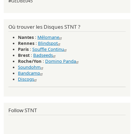
#GEDBE045
Où trouver les Disques STNT ?
Nantes
:
Mélomane
Rennes
:
Blindspot
Paris
:
Souffle Continu
Brest
:
Badseeds
Roche/Yon
:
Domino Panda
Soundohm
Bandcamp
Discogs
Follow STNT