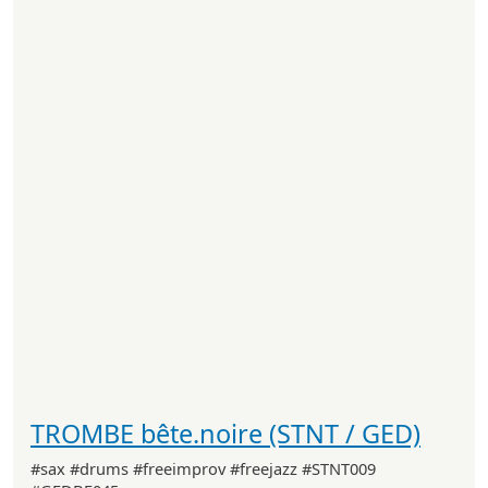
TROMBE bête.noire (STNT / GED)
#sax #drums #freeimprov #freejazz #STNT009