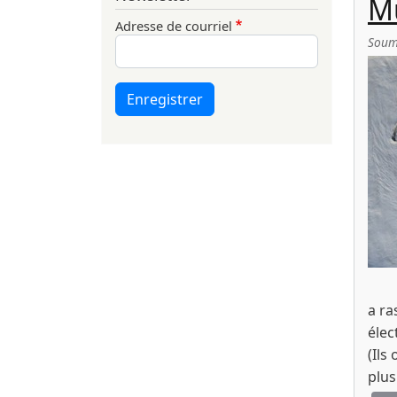
Mu
Adresse de courriel
Soum
Enregistrer
a ra
élec
(Ils
plus