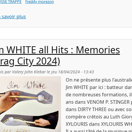
SSE TRAPPE
freddy morezon
sur RAVAGE s/t (Sérotine Records / Mr Morezon
 savoir plus
m WHITE all Hits : Memories
rag City 2024)
is par
Valery John Klebar
le
jeu 18/04/2024 - 13:43
On ne présente plus l'austral
Jim WHITE par ici : batteur da
de nombreuses formations, il
ans dans VENOM P. STINGER 
dans DIRTY THREE ou avec so
compère crétois au Luth Gio
XYLOURIS dans XYLOURIS WH
Il a aussi tâté de la musique p