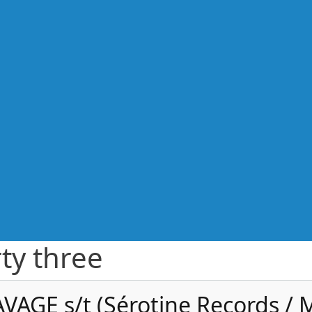
rty three
VAGE s/t (Sérotine Records / 