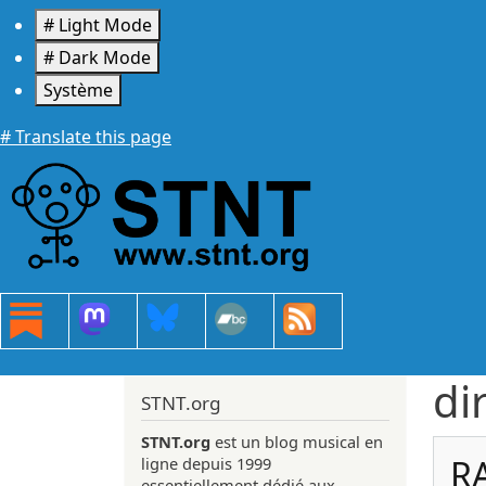
Aller au contenu principal
# Light Mode
# Dark Mode
Système
# Translate this page
di
STNT.org
STNT.org
est un blog musical en
RA
ligne depuis 1999
essentiellement dédié aux