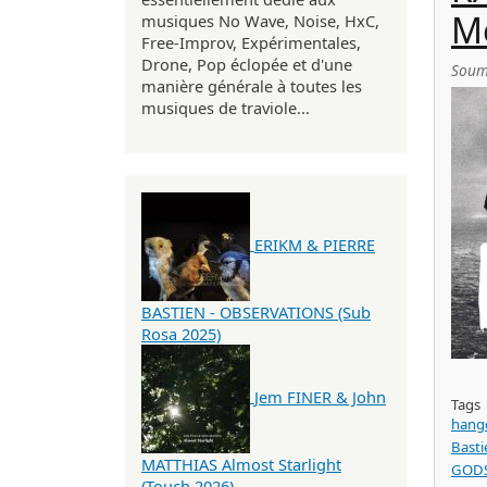
M
musiques No Wave, Noise, HxC,
Free-Improv, Expérimentales,
Drone, Pop éclopée et d'une
Soum
manière générale à toutes les
musiques de traviole...
ERIKM & PIERRE
BASTIEN - OBSERVATIONS (Sub
Rosa 2025)
Jem FINER & John
Tags
hang
Bast
MATTHIAS Almost Starlight
GODS
(Touch 2026)