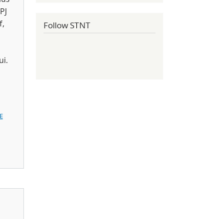
PJ
f,
Follow STNT
ui.
E
4)