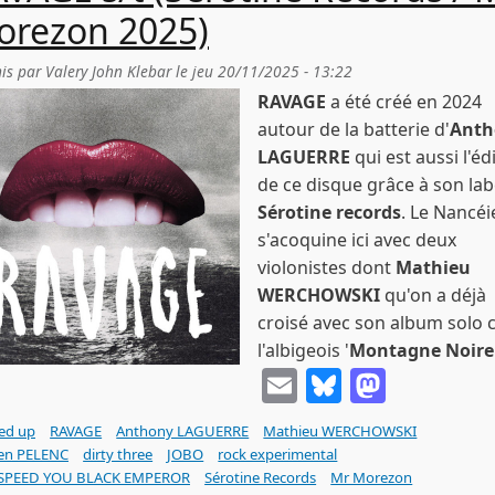
orezon 2025)
is par
Valery John Klebar
le
jeu 20/11/2025 - 13:22
RAVAGE
a été créé en 2024
autour de la batterie d'
Anth
LAGUERRE
qui est aussi l'éd
de ce disque grâce à son lab
Sérotine records
. Le Nancéi
s'acoquine ici avec deux
violonistes dont
Mathieu
WERCHOWSKI
qu'on a déjà
croisé avec son album solo 
l'albigeois '
Montagne Noire
Email
Bluesky
Masto
ed up
RAVAGE
Anthony LAGUERRE
Mathieu WERCHOWSKI
ien PELENC
dirty three
JOBO
rock experimental
PEED YOU BLACK EMPEROR
Sérotine Records
Mr Morezon