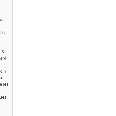
ος
est
 8
ntré
IRTY
la
e les
ques
s