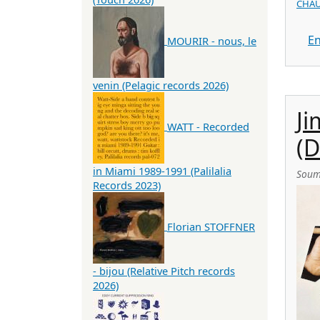
CHAU
En
MOURIR - nous, le
venin (Pelagic records 2026)
Ji
WATT - Recorded
(D
in Miami 1989-1991 (Palilalia
Soum
Records 2023)
Florian STOFFNER
- bijou (Relative Pitch records
2026)