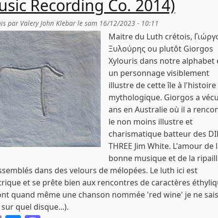
sic Recording Co. 2014)
is par
Valery John Klebar
le
sam 16/12/2023 - 10:11
Maitre du Luth crétois, Γιώργ
Ξυλούρης ou plutôt Giorgos
Xylouris dans notre alphabet 
un personnage visiblement
illustre de cette île à l'histoire
mythologique. Giorgos a vécu
ans en Australie où il a renco
le non moins illustre et
charismatique batteur des D
THREE Jim White. L'amour de 
bonne musique et de la ripaill
ssemblés dans des velours de mélopées. Le luth ici est
trique et se prête bien aux rencontres de caractères éthyli
 ont quand même une chanson nommée 'red wine' je ne sai
 sur quel disque...).