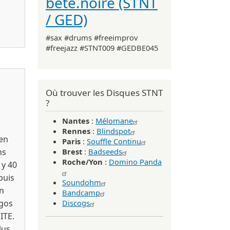
bête.noire (STNT
/ GED)
 2025)
#sax #drums #freeimprov
#freejazz #STNT009 #GEDBE045
Où trouver les Disques STNT
?
Nantes
:
Mélomane
Rennes
:
Blindspot
ien
Paris
:
Souffle Continu
ns
Brest
:
Badseeds
Roche/Yon
:
Domino Panda
 y 40
puis
Soundohm
n
Bandcamp
rgos
Discogs
ITE.
lus