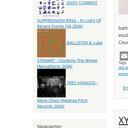
EDDY CURRENT
SUPPRESSION RING - In Light Of
Recent Events (SR 2026)
batt
exub
Ceux
BALLISTER & Luke
STEWART - Clocking The Wheel
Tags
(Aerophonic 2026)
JIM 
impr
TRES HONGOS -
En
More Chips (Relative Pitch
Records 2026)
X
Newsletter