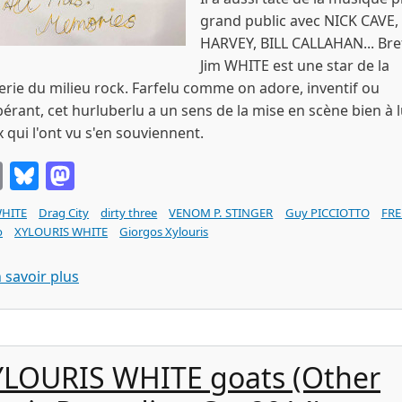
grand public avec NICK CAVE, 
HARVEY, BILL CALLAHAN... Bre
Jim WHITE est une star de la
erie du milieu rock. Farfelu comme on adore, inventif ou
érant, cet hurluberlu a un sens de la mise en scène bien à l
 qui l'ont vu s'en souviennent.
Email
Bluesky
Mastodon
WHITE
Drag City
dirty three
VENOM P. STINGER
Guy PICCIOTTO
FRE
o
XYLOURIS WHITE
Giorgos Xylouris
sur Jim WHITE all Hits : Memories (Drag City 202
 savoir plus
YLOURIS WHITE goats (Other