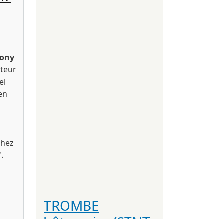
ony
iteur
el
en
chez
'.
don
TROMBE