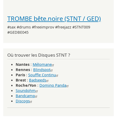
TROMBE bête.noire (STNT / GED)
#sax #drums #freeimprov #freejazz #STNT009
#GEDBE045
Où trouver les Disques STNT ?
Nantes
:
Mélomane
Rennes
:
Blindspot
Paris
:
Souffle Continu
Brest
:
Badseeds
Roche/Yon
:
Domino Panda
Soundohm
Bandcamp
Discogs