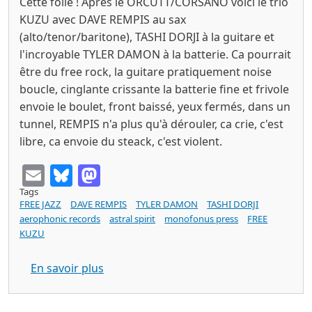
Cette folie ! Après le ORCUTT/CORSANO voici le trio
KUZU avec DAVE REMPIS au sax
(alto/tenor/baritone), TASHI DORJI à la guitare et
l'incroyable TYLER DAMON à la batterie. Ca pourrait
être du free rock, la guitare pratiquement noise
boucle, cinglante crissante la batterie fine et frivole
envoie le boulet, front baissé, yeux fermés, dans un
tunnel, REMPIS n'a plus qu'à dérouler, ca crie, c'est
libre, ca envoie du steack, c'est violent.
Email
Bluesky
Mastodon
Tags
FREE JAZZ
DAVE REMPIS
TYLER DAMON
TASHI DORJI
aerophonic records
astral spirit
monofonus press
FREE
KUZU
sur KUZU Hiljaisuus (Astral Spirits / 
En savoir plus