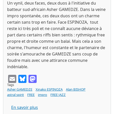
Un vynil, deux faces, deux duos à l'initiative du
batteur sud-africain Asher GAMEDZE. Dans la veine
impro spontanée, ces deux duos ont un charme
certain sans trop en faire. Face ESPINOZA, tout
reste ici très poli et ne connaît aucune déviance à
part dans certains riffs bien sentis : rythmique free
propre et droite comme un balai. Mais cela a son
charme, l'humeur est constante et le partenaire de
soirée s'amourache de GAMEDZE sans coup de
foudre mais avec une attirance commune
indéniable.
Email
Bluesky
Mastodon
Tags
Asher GAMEDZE
Xinako ESPINOZA
Alan BISHOP
astral spirit
FREE
impro
FREE JAZZ
sur Asher GAMEDZE / Xinako ESPINOZA / 
En savoir plus