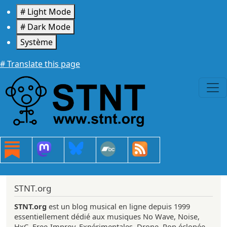
Aller au contenu principal
# Light Mode
# Dark Mode
Système
# Translate this page
STNT.org
STNT.org
est un blog musical en ligne depuis 1999
essentiellement dédié aux musiques No Wave, Noise,
HxC, Free-Improv, Expérimentales, Drone, Pop éclopée