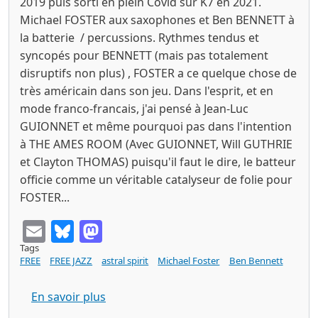
2019 puis sorti en plein Covid sur K7 en 2021.
Michael FOSTER aux saxophones et Ben BENNETT à
la batterie / percussions. Rythmes tendus et
syncopés pour BENNETT (mais pas totalement
disruptifs non plus) , FOSTER a ce quelque chose de
très américain dans son jeu. Dans l'esprit, et en
mode franco-francais, j'ai pensé à Jean-Luc
GUIONNET et même pourquoi pas dans l'intention
à THE AMES ROOM (Avec GUIONNET, Will GUTHRIE
et Clayton THOMAS) puisqu'il faut le dire, le batteur
officie comme un véritable catalyseur de folie pour
FOSTER...
Email
Bluesky
Mastodon
Tags
FREE
FREE JAZZ
astral spirit
Michael Foster
Ben Bennett
sur Michael FOSTER / Ben BENNETT contr
En savoir plus