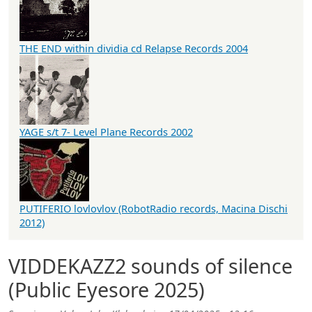
THE END within dividia cd Relapse Records 2004
YAGE s/t 7- Level Plane Records 2002
PUTIFERIO lovlovlov (RobotRadio records, Macina Dischi
2012)
VIDDEKAZZ2 sounds of silence
(Public Eyesore 2025)