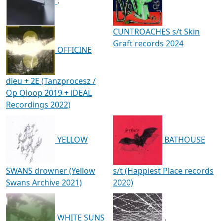
,
CUNTROACHES s/t Skin
Graft records 2024
OFFICINE
dieu + 2E (Tanzprocesz /
Op Oloop 2019 + iDEAL
Recordings 2022)
YELLOW
BATHOUSE
SWANS drowner (Yellow
s/t (Happiest Place records
Swans Archive 2021)
2020)
WHITE SUNS
,