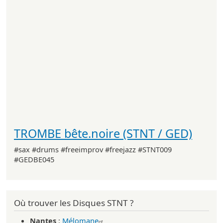
TROMBE bête.noire (STNT / GED)
#sax #drums #freeimprov #freejazz #STNT009
#GEDBE045
Où trouver les Disques STNT ?
Nantes
:
Mélomane