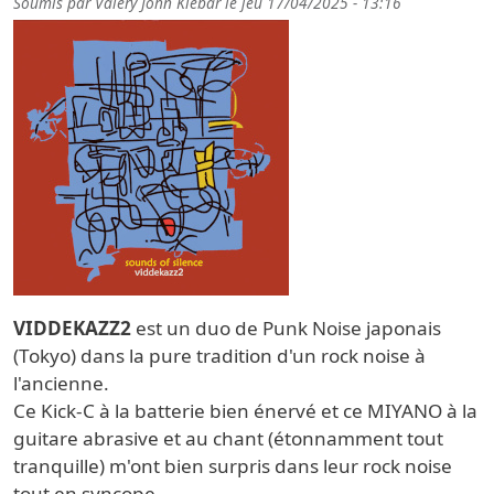
Soumis par
Valery John Klebar
le
jeu 17/04/2025 - 13:16
VIDDEKAZZ2
est un duo de Punk Noise japonais
(
Tokyo
) dans la pure tradition d'un rock noise à
l'ancienne.
Ce Kick-C à la batterie bien énervé et ce MIYANO à la
guitare abrasive et au chant (étonnamment tout
tranquille) m'ont bien surpris dans leur rock noise
tout en syncope.