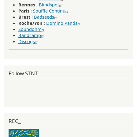
Rennes
:
Blindspot
Paris
:
Souffle Continu
Brest
:
Badseeds
Roche/Yon
:
Domino Panda
Soundohm
Bandcamp
Discogs
Follow STNT
REC_