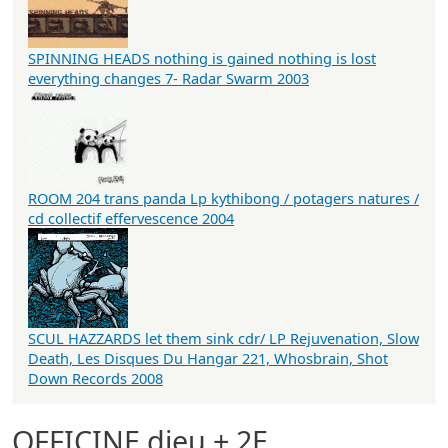
SPINNING HEADS nothing is gained nothing is lost
everything changes 7- Radar Swarm 2003
ROOM 204 trans panda Lp kythibong / potagers natures /
cd collectif effervescence 2004
SCUL HAZZARDS let them sink cdr/ LP Rejuvenation, Slow
Death, Les Disques Du Hangar 221, Whosbrain, Shot
Down Records 2008
OFFICINE dieu + 2E