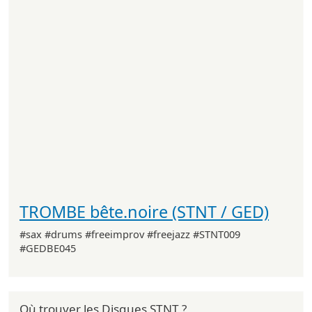
TROMBE bête.noire (STNT / GED)
#sax #drums #freeimprov #freejazz #STNT009
#GEDBE045
Où trouver les Disques STNT ?