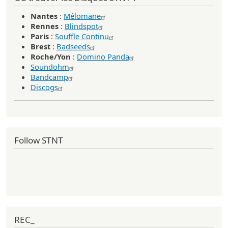
Nantes
:
Mélomane
Rennes
:
Blindspot
Paris
:
Souffle Continu
Brest
:
Badseeds
Roche/Yon
:
Domino Panda
Soundohm
Bandcamp
Discogs
Follow STNT
REC_