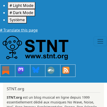
Aller au contenu principal
# Light Mode
# Dark Mode
Système
# Translate this page
STNT.org
STNT.org
est un blog musical en ligne depuis 1999
essentiellement dédié aux musiques No Wave, Noise,
HxC, Free-Improv, Expérimentales, Drone, Pop éclopée