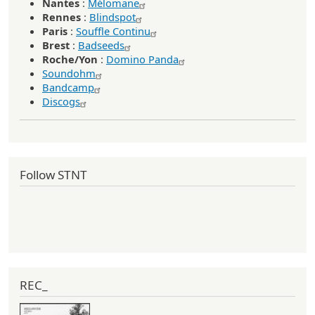
Nantes
:
Mélomane
Rennes
:
Blindspot
Paris
:
Souffle Continu
Brest
:
Badseeds
Roche/Yon
:
Domino Panda
Soundohm
Bandcamp
Discogs
Follow STNT
REC_