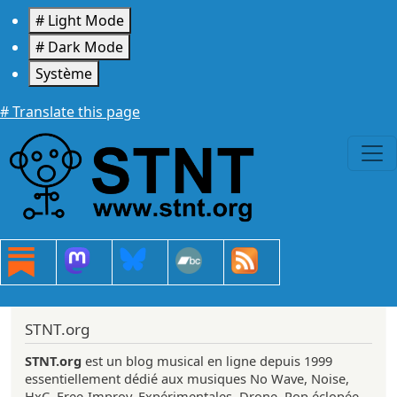
Aller au contenu principal
# Light Mode
# Dark Mode
Système
# Translate this page
STNT.org
STNT.org
est un blog musical en ligne depuis 1999
essentiellement dédié aux musiques No Wave, Noise,
HxC, Free-Improv, Expérimentales, Drone, Pop éclopée