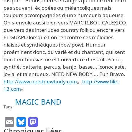
disque... Atmosphères étranges qu-on ne rencontre
pas souvent, éclopées ou mélancoliques mais
toujours accompagnées d-une humeur blagueuse.
On s-envole aussi bien vers MARC RIBOT, CALEXICO,
que vers des interludes country folk ou encore vers
EL GUAPO lorsque l-on rencontre ces mélodies
niaises et synthétiques (pow pow). Humour
proéminent donc, du varié et du chantant, qui sent
bon l-enthousiasme et l-ouverture d-esprit. Piano,
synthé, batterie, percus, banjo, basse... iconoclaste,
jovial et talentueux, NEED NEW BODY.... Euh Bravo.
http://www.neednewbody.com
http://www.file-
13.com
MAGIC BAND
Tags
Email
Bluesky
Mastodon
Chroniques liées