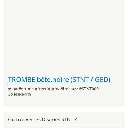
TROMBE bête.noire (STNT / GED)
#sax #drums #freeimprov #freejazz #STNT009
#GEDBE045
Où trouver les Disques STNT ?