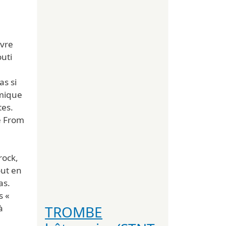
ivre
uti
as si
mique
tes.
e From
rock,
ut en
as.
s «
TROMBE
à