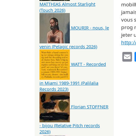
mobilh
MATTHIAS Almost Starlight
(Touch 2026)
jamai
vous s
prog 
MOURIR - nous, le
jeter 
http:
venin (Pelagic records 2026)
WATT - Recorded
in Miami 1989-1991 (Palilalia
Records 2023)
Florian STOFFNER
- bijou (Relative Pitch records
2026)