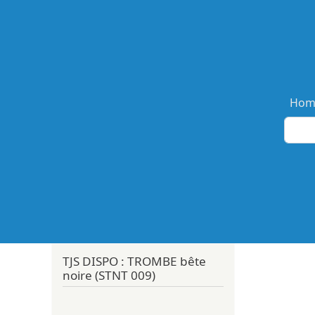
Ma
Hom
TJS DISPO : TROMBE bête
noire (STNT 009)