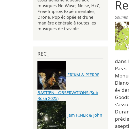
Re
musiques No Wave, Noise, HxC,
Free-Improv, Expérimentales,
Drone, Pop éclopée et d'une
Soumis
manière générale à toutes les
musiques de traviole...
REC_
dans 
Pas si
ERIKM & PIERRE
Monum
Dianog
éviden
BASTIEN - OBSERVATIONS (Sub
Goodb
Rosa 2025)
s’assu
Durant
Jem FINER & John
précie
asepti