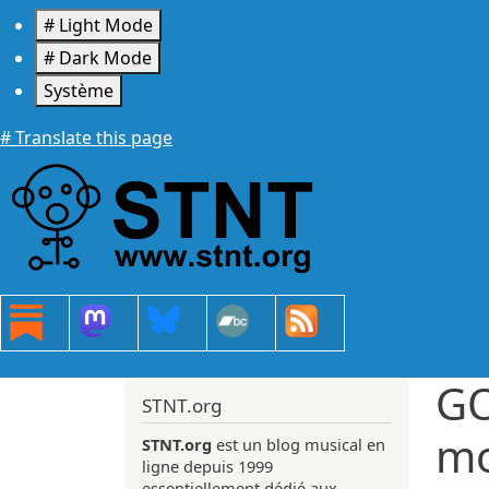
Aller au contenu principal
# Light Mode
# Dark Mode
Système
# Translate this page
G
STNT.org
mo
STNT.org
est un blog musical en
ligne depuis 1999
essentiellement dédié aux