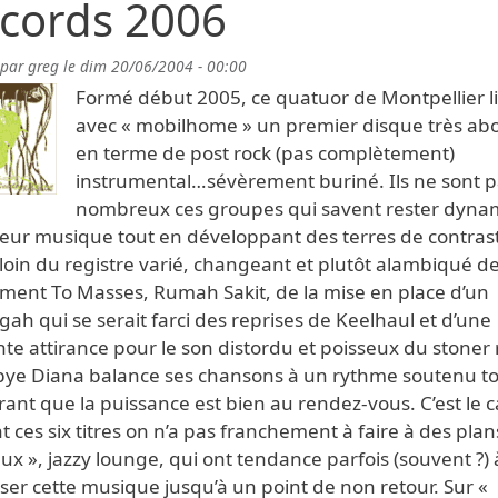
cords 2006
 par
greg
le
dim 20/06/2004 - 00:00
Formé début 2005, ce quatuor de Montpellier l
avec « mobilhome » un premier disque très abo
en terme de post rock (pas complètement)
instrumental…sévèrement buriné. Ils ne sont p
nombreux ces groupes qui savent rester dyna
leur musique tout en développant des terres de contras
 loin du registre varié, changeant et plutôt alambiqué d
ent To Masses, Rumah Sakit, de la mise en place d’un
ah qui se serait farci des reprises de Keelhaul et d’une
te attirance pour le son distordu et poisseux du stoner 
ye Diana balance ses chansons à un rythme soutenu to
rant que la puissance est bien au rendez-vous. C’est le c
 ces six titres on n’a pas franchement à faire à des plan
ux », jazzy lounge, qui ont tendance parfois (souvent ?) 
ser cette musique jusqu’à un point de non retour. Sur «