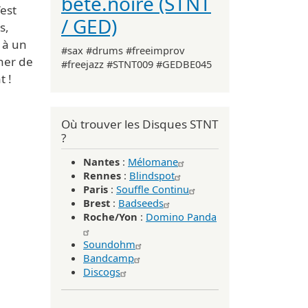
bête.noire (STNT
’est
/ GED)
s,
l à un
#sax #drums #freeimprov
her de
#freejazz #STNT009 #GEDBE045
t !
Où trouver les Disques STNT
?
Nantes
:
Mélomane
Rennes
:
Blindspot
Paris
:
Souffle Continu
Brest
:
Badseeds
Roche/Yon
:
Domino Panda
Soundohm
Bandcamp
Discogs