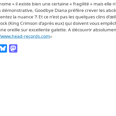
ome » il existe bien une certaine « fragilité » mais elle n
s démonstrative, Goodbye Diana préfère crever les abcè
entez la nuance ?! Et ce n’est pas les quelques clins d’œi
rock (King Crimson d’après eux) qui doivent vous empêc
une oreille sur excellente galette. A découvrir absolumen
//www.head-records.com
Email
Bluesky
Mastodon