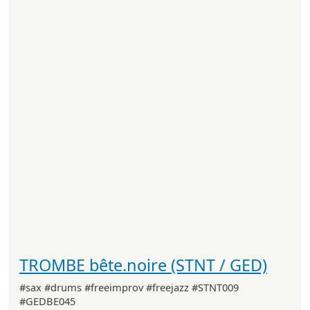
TROMBE bête.noire (STNT / GED)
#sax #drums #freeimprov #freejazz #STNT009
#GEDBE045