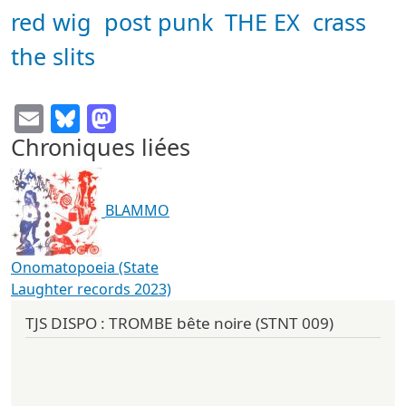
red wig
post punk
THE EX
crass
the slits
Email
Bluesky
Mastodon
Chroniques liées
BLAMMO
Onomatopoeia (State
Laughter records 2023)
TJS DISPO : TROMBE bête noire (STNT 009)