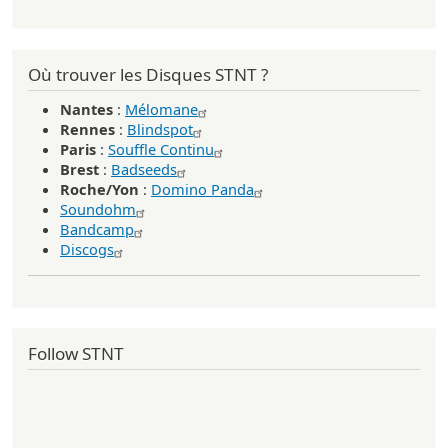
Où trouver les Disques STNT ?
Nantes
:
Mélomane
Rennes
:
Blindspot
Paris
:
Souffle Continu
Brest
:
Badseeds
Roche/Yon
:
Domino Panda
Soundohm
Bandcamp
Discogs
Follow STNT