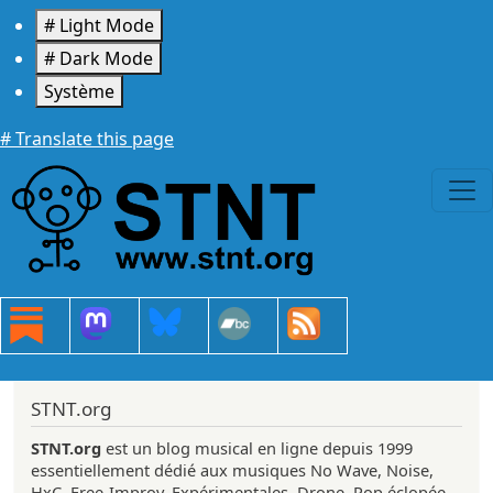
Aller au contenu principal
# Light Mode
# Dark Mode
Système
# Translate this page
STNT.org
STNT.org
est un blog musical en ligne depuis 1999
essentiellement dédié aux musiques No Wave, Noise,
HxC, Free-Improv, Expérimentales, Drone, Pop éclopée