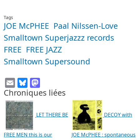
Tags
JOE McPHEE
Paal Nilssen-Love
Smalltown Superjazzz records
FREE
FREE JAZZ
Smalltown Supersound
Email
Bluesky
Mastodon
Chroniques liées
LET THERE BE
DECOY with
FREE MEN this is our
JOE McPHEE : spontaneous