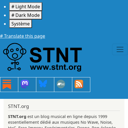
Aller au contenu principal
# Light Mode
# Dark Mode
Système
# Translate this page
STNT.org
STNT.org
est un blog musical en ligne depuis 1999
essentiellement dédié aux musiques No Wave, Noise,
HxC, Free-Improv, Expérimentales, Drone, Pop éclopée