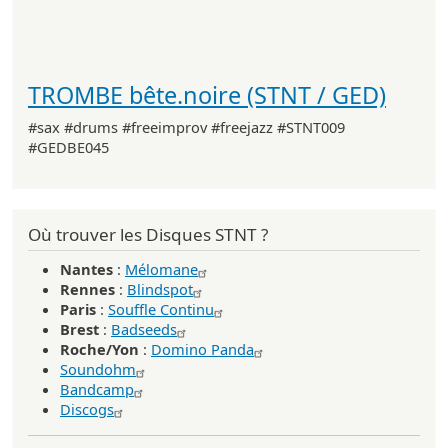
TROMBE bête.noire (STNT / GED)
#sax #drums #freeimprov #freejazz #STNT009
#GEDBE045
Où trouver les Disques STNT ?
Nantes
:
Mélomane
Rennes
:
Blindspot
Paris
:
Souffle Continu
Brest
:
Badseeds
Roche/Yon
:
Domino Panda
Soundohm
Bandcamp
Discogs