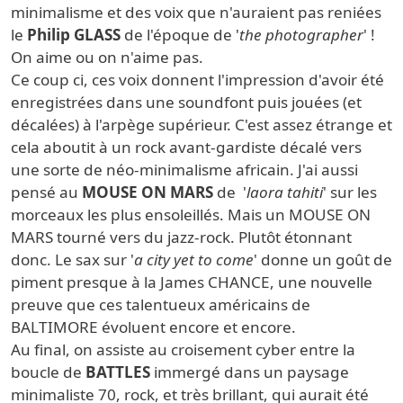
minimalisme et des voix que n'auraient pas reniées
le
Philip GLASS
de l'époque de '
the photographer
' !
On aime ou on n'aime pas.
Ce coup ci, ces voix donnent l'impression d'avoir été
enregistrées dans une soundfont puis jouées (et
décalées) à l'arpège supérieur. C'est assez étrange et
cela aboutit à un rock avant-gardiste décalé vers
une sorte de néo-minimalisme africain. J'ai aussi
pensé au
MOUSE ON MARS
de '
laora tahiti
' sur les
morceaux les plus ensoleillés. Mais un MOUSE ON
MARS tourné vers du jazz-rock. Plutôt étonnant
donc. Le sax sur '
a city yet to come
' donne un goût de
piment presque à la James CHANCE, une nouvelle
preuve que ces talentueux américains de
BALTIMORE évoluent encore et encore.
Au final, on assiste au croisement cyber entre la
boucle de
BATTLES
immergé dans un paysage
minimaliste 70, rock, et très brillant, qui aurait été