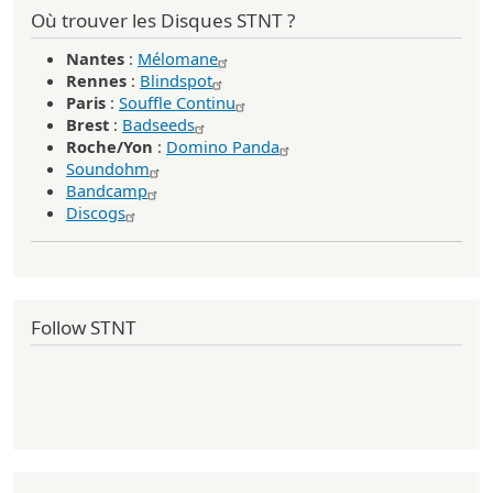
Où trouver les Disques STNT ?
Nantes
:
Mélomane
Rennes
:
Blindspot
Paris
:
Souffle Continu
Brest
:
Badseeds
Roche/Yon
:
Domino Panda
Soundohm
Bandcamp
Discogs
Follow STNT