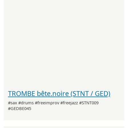
TROMBE bête.noire (STNT / GED)
#sax #drums #freeimprov #freejazz #STNT009
#GEDBE045