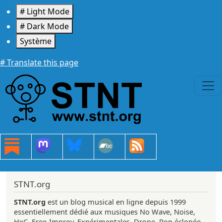
Aller au contenu principal
# Light Mode
# Dark Mode
Système
# Translate this page
STNT.org
STNT.org
est un blog musical en ligne depuis 1999
essentiellement dédié aux musiques No Wave, Noise,
HxC, Free-Improv, Expérimentales, Drone, Pop éclopée