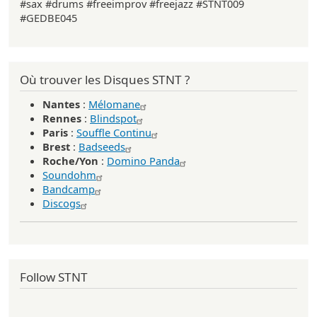
#sax #drums #freeimprov #freejazz #STNT009
#GEDBE045
Où trouver les Disques STNT ?
Nantes
:
Mélomane
Rennes
:
Blindspot
Paris
:
Souffle Continu
Brest
:
Badseeds
Roche/Yon
:
Domino Panda
Soundohm
Bandcamp
Discogs
Follow STNT