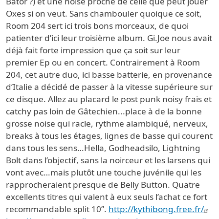
Bator ?) et une noise proche de celle que peut jouer
Oxes si on veut. Sans chambouler quoique ce soit,
Room 204 sert ici trois bons morceaux, de quoi
patienter d’ici leur troisième album. Gi.Joe nous avait
déjà fait forte impression que ça soit sur leur
premier Ep ou en concert. Contrairement à Room
204, cet autre duo, ici basse batterie, en provenance
d’Italie a décidé de passer à la vitesse supérieure sur
ce disque. Allez au placard le post punk noisy frais et
catchy pas loin de Gâtechien...place à de la bonne
grosse noise qui racle, rythme alambiqué, nerveux,
breaks à tous les étages, lignes de basse qui courent
dans tous les sens…Hella, Godheadsilo, Lightning
Bolt dans l’objectif, sans la noirceur et les larsens qui
vont avec…mais plutôt une touche juvénile qui les
rapprocheraient presque de Belly Button. Quatre
excellents titres qui valent à eux seuls l’achat ce fort
recommandable split 10’’.
http://kythibong.free.fr/