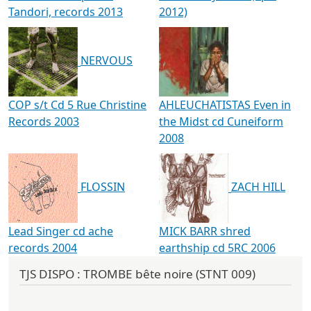
Tandori, records 2013
2012)
NERVOUS
COP s/t Cd 5 Rue Christine
AHLEUCHATISTAS Even in
Records 2003
the Midst cd Cuneiform
2008
FLOSSIN
ZACH HILL
Lead Singer cd ache
MICK BARR shred
records 2004
earthship cd 5RC 2006
TJS DISPO : TROMBE bête noire (STNT 009)