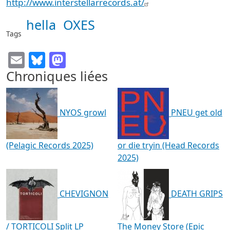
http://www.interstellarrecords.at/
hella
OXES
Tags
Email
Bluesky
Mastodon
Chroniques liées
NYOS growl
PNEU get old
(Pelagic Records 2025)
or die tryin (Head Records
2025)
CHEVIGNON
DEATH GRIPS
/ TORTICOLI Split LP
The Money Store (Epic