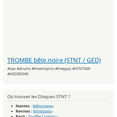
TROMBE bête.noire (STNT / GED)
#sax #drums #freeimprov #freejazz #STNT009
#GEDBE045
Où trouver les Disques STNT ?
Nantes
:
Mélomane
Rennes
:
Blindspot
Paris
:
Souffle Continu