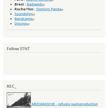
Brest
:
Badseeds
Roche/Yon
:
Domino Panda
Soundohm
Bandcamp
Discogs
Follow STNT
REC_
MEDIANOCHE - refugio (autoproduction