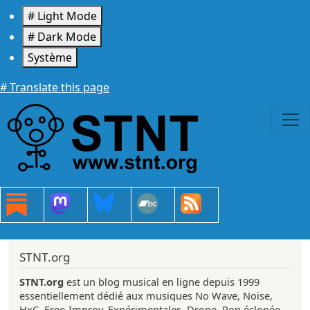
Aller au contenu principal
# Light Mode
# Dark Mode
Système
# Translate this page
STNT.org
STNT.org
est un blog musical en ligne depuis 1999
essentiellement dédié aux musiques No Wave, Noise,
HxC, Free-Improv, Expérimentales, Drone, Pop éclopée