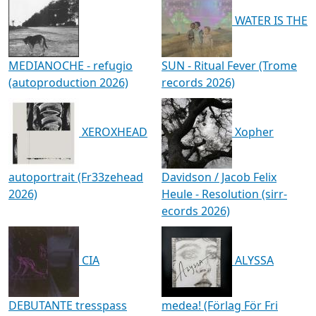
WATER IS THE
MEDIANOCHE - refugio
SUN - Ritual Fever (Trome
(autoproduction 2026)
records 2026)
XEROXHEAD
Xopher
autoportrait (Fr33zehead
Davidson / Jacob Felix
2026)
Heule - Resolution (sirr-
ecords 2026)
CIA
ALYSSA
DEBUTANTE tresspass
medea! (Förlag För Fri