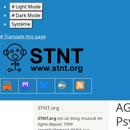
Aller au contenu principal
# Light Mode
# Dark Mode
Système
# Translate this page
AG
STNT.org
Ps
STNT.org
est un blog musical en
ligne depuis 1999
essentiellement dédié aux