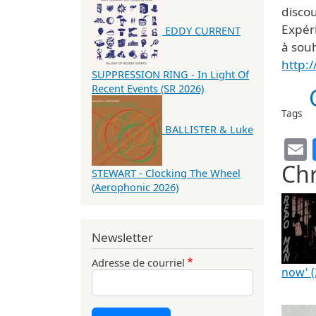
discou
Expér
EDDY CURRENT
à sou
http:
SUPPRESSION RING - In Light Of
Recent Events (SR 2026)
Tags
BALLISTER & Luke
Chr
STEWART - Clocking The Wheel
(Aerophonic 2026)
Newsletter
Adresse de courriel
now' (