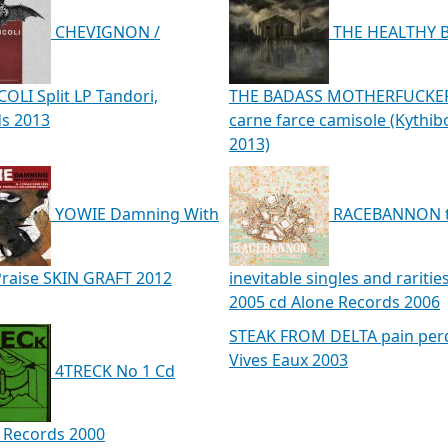
CHEVIGNON /
THE HEALTHY 
OLI Split LP Tandori,
THE BADASS MOTHERFUCKE
ds 2013
carne farce camisole (Kythi
2013)
YOWIE Damning With
RACEBANNON 
Praise SKIN GRAFT 2012
inevitable singles and raritie
2005 cd Alone Records 2006
STEAK FROM DELTA pain per
Vives Eaux 2003
4TRECK No 1 Cd
 Records 2000