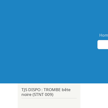
Ma
Hom
TJS DISPO : TROMBE bête
noire (STNT 009)