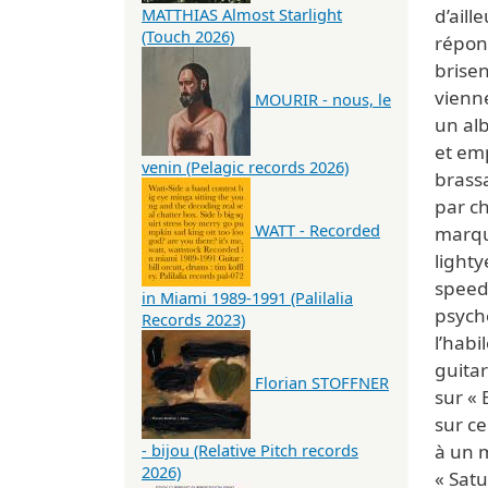
d’aill
MATTHIAS Almost Starlight
(Touch 2026)
répon
brisen
vienne
MOURIR - nous, le
un alb
et em
venin (Pelagic records 2026)
brass
par ch
WATT - Recorded
marqu
lighty
speed 
in Miami 1989-1991 (Palilalia
psych
Records 2023)
l’habi
guita
Florian STOFFNER
sur « 
sur ce
à un 
- bijou (Relative Pitch records
2026)
« Satu