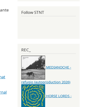
tante
Follow STNT
REC_
MEDIANOCHE -
hat
refugio (autoproduction 2026)
rnal
HORSE LORDS -