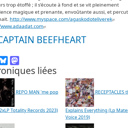
rs trop étoffé ; il s’écoute à fond et se vit pleinement
ience magique et prenante, envoûtante aussi, et percu
hait.
http://www.myspace.com/agaskodoteliverek
//www.adaadat.com
CAPTAIN BEEFHEART
Email
Bluesky
Mastodon
oniques liées
REPO MAN 'me pop
RECEPTACLES t
2xLP Totality Records 2023)
Explains Everything (Lp Mate
Voice 2019)