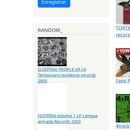
Enregistrer
TORTIC
RANDOM_
recor
SLEEPING PEOPLE s/t cd
Temporary residence records
Faint 
2005
HISTERIA volume 1 LP Lengua
armada Records 2003
4treck