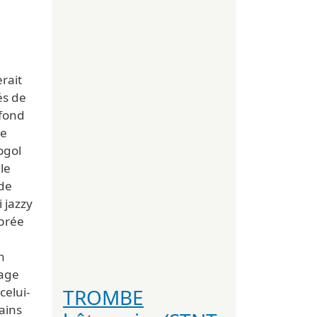
erait
és de
 fond
me
ogol
le
 de
i jazzy
ébrée
n
bage
TROMBE
celui-
ains