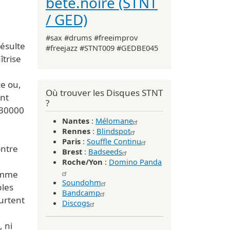
bête.noire (STNT
/ GED)
#sax #drums #freeimprov
résulte
#freejazz #STNT009 #GEDBE045
îtrise
e ou,
Où trouver les Disques STNT
ont
?
 30000
Nantes
:
Mélomane
e
Rennes
:
Blindspot
Paris
:
Souffle Continu
ontre
Brest
:
Badseeds
Roche/Yon
:
Domino Panda
omme
Soundohm
bles
Bandcamp
urtent
Discogs
, ni