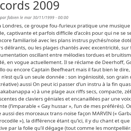
cords 2009
 par
fabien
le
mar 30/11/1999 - 00:00
à Londres, ce groupe fou-furieux pratique une musique
e, captivante et parfois difficile d’accès pour qui ne se s
core familiarisé avec les plans instrus pychés/noise dot
rs délirants, ou les plages chantés avec excentricité, sur
rumentation oscillant entre mélodies tordues et bruitis
dé, en vogue actuellement. Il se réclame de Deerhoff, G
lo ou encore Captain Beefheart mais il faut bien le dire, 
n’est qu’à un seule donnée : son ingéniosité, son grain
(créative) aussi On peut ici passer d’un instru à la fin quas
pakabanappa ») à une plage aux riffs secs, compacte, z
centes de claviers géniales et encanaillées par une voix
e (l’imparable « Gay hussar », l’un de mes préférés). O
e aussi des morceaux trans-noise façon MARVIN (« Gar
rocodile »), la différence étant qu’ici, il y du chant et que 
tive par la folie qu’il dégage (tout comme les montpelliér