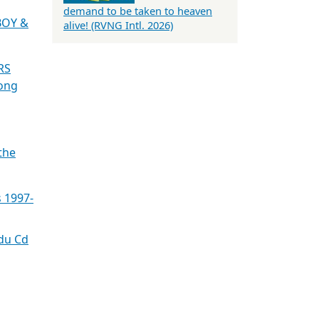
demand to be taken to heaven
BOY &
alive! (RVNG Intl. 2026)
RS
bong
the
s 1997-
du Cd