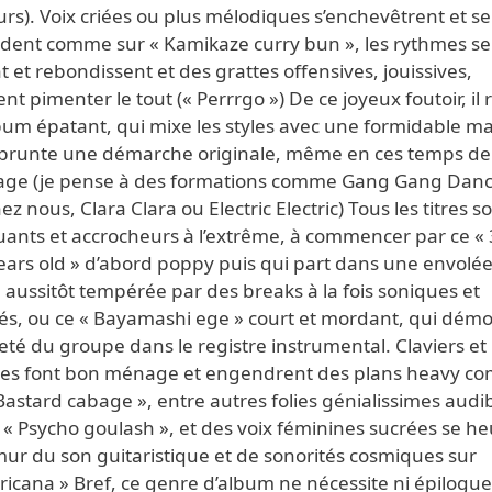
eurs). Voix criées ou plus mélodiques s’enchevêtrent et se
dent comme sur « Kamikaze curry bun », les rythmes se
t et rebondissent et des grattes offensives, jouissives,
nt pimenter le tout (« Perrrgo ») De ce joyeux foutoir, il 
um épatant, qui mixe les styles avec une formidable ma
prunte une démarche originale, même en ces temps de
age (je pense à des formations comme Gang Gang Danc
ez nous, Clara Clara ou Electric Electric) Tous les titres s
ants et accrocheurs à l’extrême, à commencer par ce «
ears old » d’abord poppy puis qui part dans une envolé
aussitôt tempérée par des breaks à la fois soniques et
és, ou ce « Bayamashi ege » court et mordant, qui dém
leté du groupe dans le registre instrumental. Claviers et
res font bon ménage et engendrent des plans heavy c
Bastard cabage », entre autres folies génialissimes audi
 « Psycho goulash », et des voix féminines sucrées se he
mur du son guitaristique et de sonorités cosmiques sur
ricana » Bref, ce genre d’album ne nécessite ni épilogue