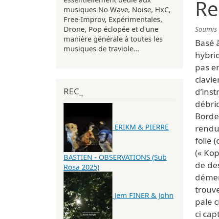
Re
musiques No Wave, Noise, HxC,
Free-Improv, Expérimentales,
Drone, Pop éclopée et d'une
Soumis
manière générale à toutes les
Basé 
musiques de traviole...
hybrid
pas en
clavie
REC_
d’inst
débri
Bordel
ERIKM & PIERRE
rendu 
folie 
(« Ko
BASTIEN - OBSERVATIONS (Sub
de des
Rosa 2025)
dément
trouv
Jem FINER & John
pale c
ci cap