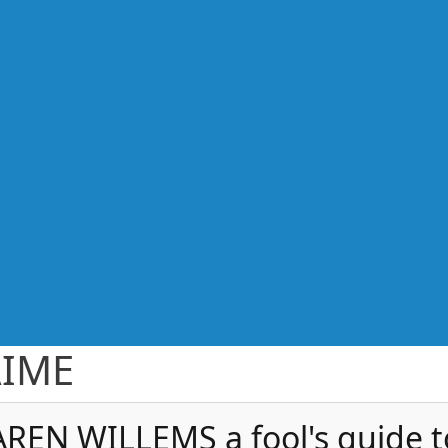
AIME
REN WILLEMS a fool's guide t