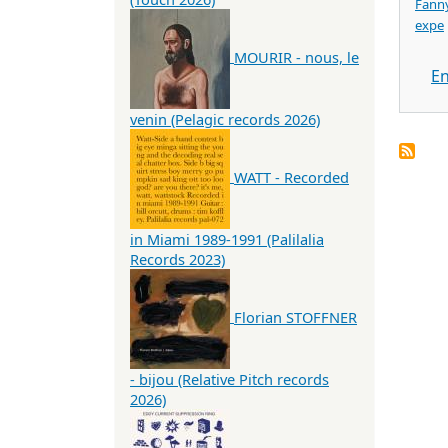
Fanny
expe
MOURIR - nous, le
En
venin (Pelagic records 2026)
WATT - Recorded
in Miami 1989-1991 (Palilalia
Records 2023)
Florian STOFFNER
- bijou (Relative Pitch records
2026)