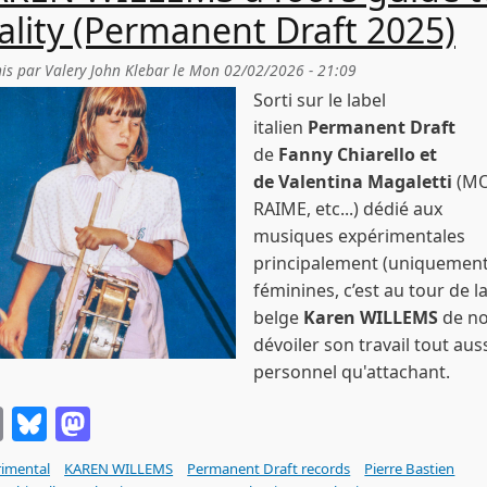
ality (Permanent Draft 2025)
is par
Valery John Klebar
le
Mon 02/02/2026 - 21:09
Sorti sur le label
italien
Permanent Draft
de
Fanny Chiarello et
de Valentina Magaletti
(MO
RAIME, etc...) dédié aux
musiques expérimentales
principalement (uniquement
féminines, c’est au tour de l
belge
Karen WILLEMS
de n
dévoiler son travail tout aus
personnel qu'attachant.
Email
Bluesky
Mastodon
imental
KAREN WILLEMS
Permanent Draft records
Pierre Bastien