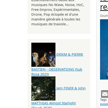
re
musiques No Wave, Noise, HxC,
Free-Improv, Expérimentales,
Drone, Pop éclopée et d'une
Soum
manière générale à toutes les
musiques de traviole...
ERIKM & PIERRE
BASTIEN - OBSERVATIONS (Sub
Rosa 2025)
Jem FINER & John
Tags
MATTHIAS Almost Starlight
exper
(Touch 2026)