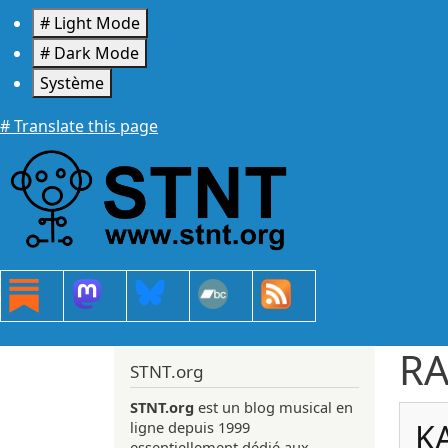
Aller au contenu principal
# Light Mode
# Dark Mode
Système
# Translate this page
R
STNT.org
STNT.org
est un blog musical en
KA
ligne depuis 1999
essentiellement dédié aux