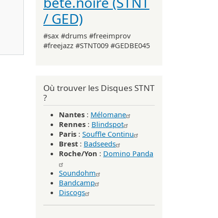
bête.noire (STNT
/ GED)
#sax #drums #freeimprov
ermanent Draft 2025)
#freejazz #STNT009 #GEDBE045
Où trouver les Disques STNT
?
Nantes
:
Mélomane
Rennes
:
Blindspot
Paris
:
Souffle Continu
Brest
:
Badseeds
Roche/Yon
:
Domino Panda
Soundohm
Bandcamp
Discogs