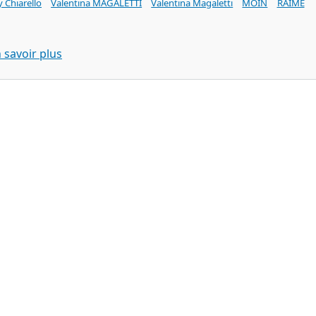
 Chiarello
Valentina MAGALETTI
Valentina Magaletti
MOIN
RAIME
sur KAREN WILLEMS a fool's guide to reality (P
 savoir plus