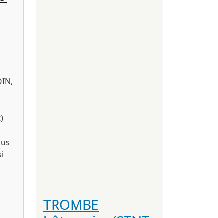
IN,
)
a
ous
si
TROMBE