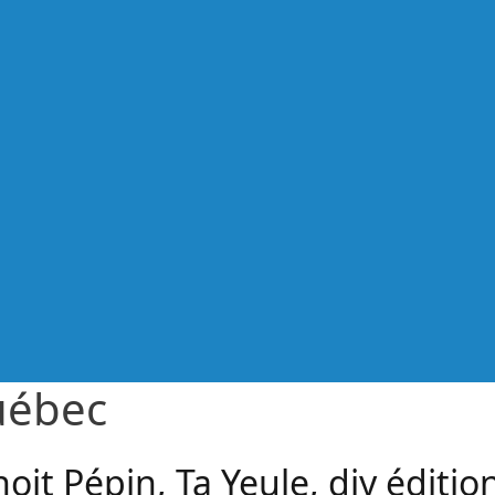
ébec
oit Pépin, Ta Yeule, diy éditio