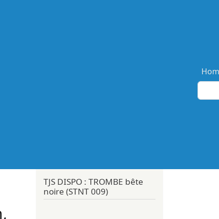
Ma
Hom
TJS DISPO : TROMBE bête
noire (STNT 009)
n,