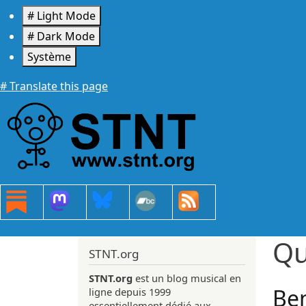
Aller au contenu principal
# Light Mode
# Dark Mode
Système
# Translate this page
Qu
STNT.org
STNT.org
est un blog musical en
Ben
ligne depuis 1999
essentiellement dédié aux