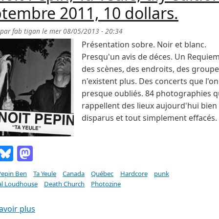
tembre 2011, 10 dollars.
 par
fab tigan
le
mer 08/05/2013 - 20:34
Présentation sobre. Noir et blanc.
Presqu'un avis de déces. Un Requiem
des scènes, des endroits, des groupe
n'existent plus. Des concerts que l'on
presque oubliés. 84 photographies q
rappellent des lieux aujourd'hui bien
disparus et tout simplement effacés.
Email
Bluesky
Mastodon
Pepin Ben
Ta Yeule
Canada
Québec
Hardcore
punk
l Loudhouse
Death Church
Photozine
sur Benoit Pépin, Ta Yeule, diy édition, septembre 
avoir plus