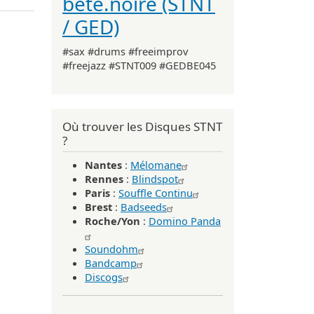
bête.noire (STNT
/ GED)
#sax #drums #freeimprov
#freejazz #STNT009 #GEDBE045
Où trouver les Disques STNT
?
Nantes
:
Mélomane
Rennes
:
Blindspot
Paris
:
Souffle Continu
Brest
:
Badseeds
Roche/Yon
:
Domino Panda
Soundohm
Bandcamp
Discogs