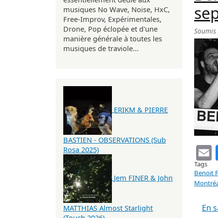
sep
musiques No Wave, Noise, HxC,
Free-Improv, Expérimentales,
Drone, Pop éclopée et d'une
Soumis
manière générale à toutes les
musiques de traviole...
ERIKM & PIERRE
BASTIEN - OBSERVATIONS (Sub
Rosa 2025)
Tags
Benoit 
Jem FINER & John
Montréa
En s
MATTHIAS Almost Starlight
(Touch 2026)