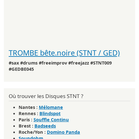
TROMBE bête.noire (STNT / GED)
#sax #drums #freeimprov #freejazz #STNT009
#GEDBE045
Où trouver les Disques STNT ?
Nantes
:
Mélomane
Rennes
:
Blindspot
Paris
:
Souffle Continu
Brest
:
Badseeds
Roche/Yon
:
Domino Panda
Soundohm