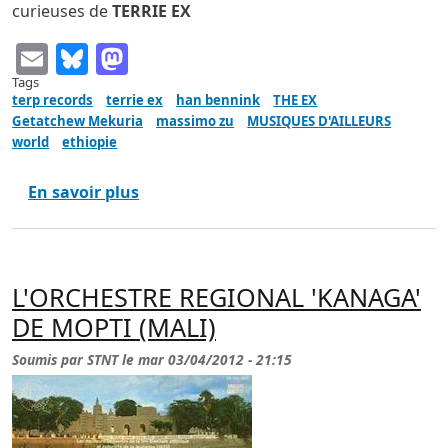
curieuses de
TERRIE EX
Email
Bluesky
Mastodon
Tags
terp records
terrie ex
han bennink
THE EX
Getatchew Mekuria
massimo zu
MUSIQUES D'AILLEURS
world
ethiopie
sur Mohammed "Jimmy" Mohammed Takka
En savoir plus
L'ORCHESTRE REGIONAL 'KANAGA'
DE MOPTI (MALI)
Soumis par
STNT
le
mar 03/04/2012 - 21:15