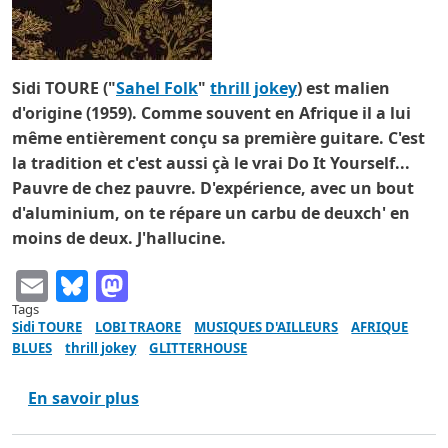
Sidi TOURE ("
Sahel Folk
"
thrill jokey
) est malien
d'origine (1959). Comme souvent en Afrique il a lui
même entièrement conçu sa première guitare. C'est
la tradition et c'est aussi çà le vrai Do It Yourself...
Pauvre de chez pauvre. D'expérience, avec un bout
d'aluminium, on te répare un carbu de deuxch' en
moins de deux. J'hallucine.
Email
Bluesky
Mastodon
Tags
Sidi TOURE
LOBI TRAORE
MUSIQUES D'AILLEURS
AFRIQUE
BLUES
thrill jokey
GLITTERHOUSE
sur Sidi TOURE "Sahel Folk" thrill jokey
En savoir plus