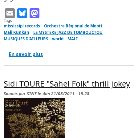
Email
Bluesky
Mastodon
Tags
mississipi records
Orchestre Régional de Mopti
Mali Kunkan
LE MYSTERE JAZZ DE TOMBOUCTOU
MUSIQUES D'AILLEURS
world
MALI
sur L'ORCHESTRE REGIONAL 'KANAGA' 
En savoir plus
Sidi TOURE "Sahel Folk" thrill jokey
Soumis par
STNT
le
dim 21/08/2011 - 15:28