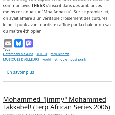
commun avec
THE EX
s'inscrit dans des ambiances
moins rock que sur "Moa Anbessa". Sur ce premier jet,
on avait affaire à un véritable croisement des cultures,
le post punk avant gardiste raffiné par la chaleur du sax
du maître éthiopien.
Email
Bluesky
Mastodon
Tags
Getatchew Mekuria
THE EX
terp records
MUSIQUES D'AILLEURS
world
ethiopie
post punk
sur GETATCHEW MEKURIA & THE EX & FRIEN
En savoir plus
Mohammed "Jimmy" Mohammed
Takkabel! (Terp African Series 2006)