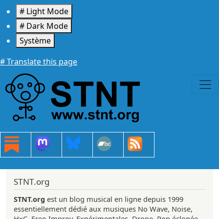
Aller au contenu principal
# Light Mode
# Dark Mode
Système
# Translate this page
STNT.org
STNT.org
est un blog musical en ligne depuis 1999
essentiellement dédié aux musiques No Wave, Noise,
HxC, Free-Improv, Expérimentales, Drone, Pop éclopée