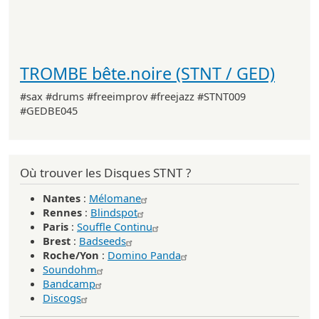
TROMBE bête.noire (STNT / GED)
#sax #drums #freeimprov #freejazz #STNT009
#GEDBE045
Où trouver les Disques STNT ?
Nantes
:
Mélomane
Rennes
:
Blindspot
Paris
:
Souffle Continu
Brest
:
Badseeds
Roche/Yon
:
Domino Panda
Soundohm
Bandcamp
Discogs