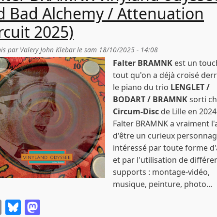
d Bad Alchemy / Attenuation
rcuit 2025)
is par
Valery John Klebar
le
sam 18/10/2025 - 14:08
Falter BRAMNK
est un touc
tout qu'on a déjà croisé derr
le piano du trio
LENGLET /
BODART / BRAMNK
sorti c
Circum-Disc
de Lille en 2024
Falter BRAMNK a vraiment l'a
d'être un curieux personna
intéressé par toute forme d'
et par l'utilisation de différe
supports : montage-vidéo,
musique, peinture, photo...
Email
Bluesky
Mastodon