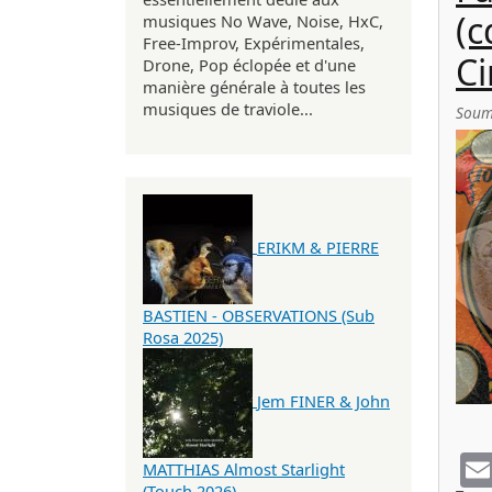
(c
musiques No Wave, Noise, HxC,
Free-Improv, Expérimentales,
Ci
Drone, Pop éclopée et d'une
manière générale à toutes les
musiques de traviole...
Soum
ERIKM & PIERRE
BASTIEN - OBSERVATIONS (Sub
Rosa 2025)
Jem FINER & John
MATTHIAS Almost Starlight
(Touch 2026)