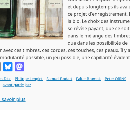
et depuis longtemps ils avai
ce projet d'enregistrement. 
la bio. Le choix des instrum
se révèle payant, que ce soit
dans le mélange des timbre
que dans les possibilités de
r avec ces timbres, ces cordes, ces touches, ces peaux. Il y 
modularité possible, un jeu possible, une capillarité évident
Email
Bluesky
Mastodon
m-Disc
Philippe Lenglet
Samuel Bodart
Falter Bramnk
Peter ORINS
avant-garde jazz
sur LENGLET / BODART / BRAMNK l'humeur des n
 savoir plus