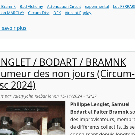
r Bramnk
Bad Alchemy
Attenuation Circuit
experimental
Luc FERRAR
stian MARCLAY
Circum-Disc
DEK
Vincent Epplay
sur Falter BRAMNK vinyland odyssee (cd Bad Alc
 savoir plus
ENGLET / BODART / BRAMNK
humeur des non jours (Circum-
sc 2024)
is par
Valery John Klebar
le
ven 15/11/2024 - 12:27
Philippe Lenglet
,
Samuel
Bodart
et
Falter Bramnk
so
des improvisateurs, membr
de différents collectifs. Ils se
connaissent depuis longte