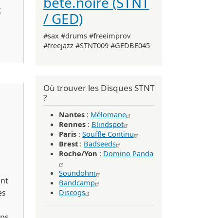
bête.noire (STNT
I
/ GED)
#sax #drums #freeimprov
hemy / Attenuation Circuit 2025)
#freejazz #STNT009 #GEDBE045
Où trouver les Disques STNT
?
Nantes
:
Mélomane
Rennes
:
Blindspot
Paris
:
Souffle Continu
Brest
:
Badseeds
Roche/Yon
:
Domino Panda
Soundohm
nt
Bandcamp
es
Discogs
mps