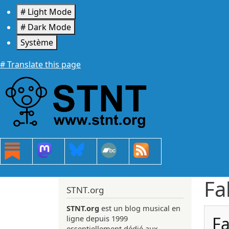
Aller au contenu principal
# Light Mode
# Dark Mode
Système
# Translate this page
Fa
STNT.org
STNT.org
est un blog musical en
Fa
ligne depuis 1999
essentiellement dédié aux