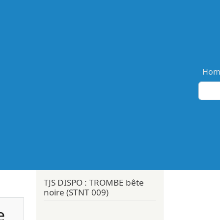
Ma
Hom
TJS DISPO : TROMBE bête
noire (STNT 009)
e