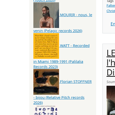
Tags
Falte
Chri
MOURIR - nous, le
En
venin (Pelagic records 2026)
WATT - Recorded
L
l'
in Miami 1989-1991 (Palilalia
Records 2023)
Di
Florian STOFFNER
Soum
- bijou (Relative Pitch records
2026)