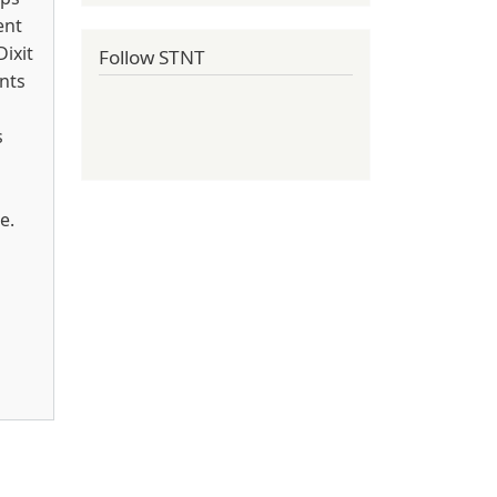
ent
Dixit
Follow STNT
ents
s
a
e.
on jours (Circum-Disc 2024)