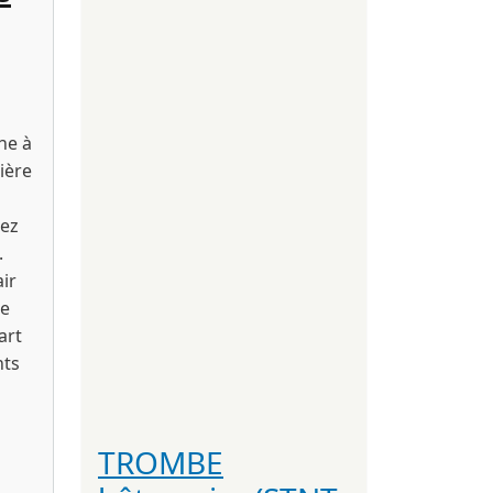
he à
ière
hez
.
ir
ge
art
nts
TROMBE