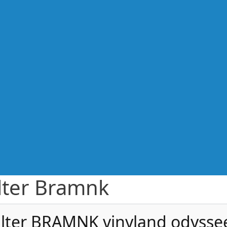
lter Bramnk
lter BRAMNK vinyland odysse