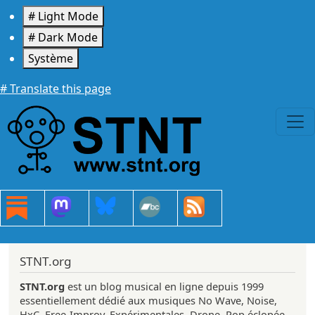
Aller au contenu principal
# Light Mode
# Dark Mode
Système
# Translate this page
STNT.org
STNT.org
est un blog musical en ligne depuis 1999
essentiellement dédié aux musiques No Wave, Noise,
HxC, Free-Improv, Expérimentales, Drone, Pop éclopée