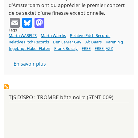
d'Amsterdam ont du apprécier le premier concert
de ce sextet d'une finesse exceptionnelle.
Email
Bluesky
Mastodon
Tags
Marta WARELIS
Marta Warelis
Relative Pitch Records
Relative Pitch Records
Ben LaMar Gay
Ab Baars
Karen Ng
Ingebrigt Håker Flaten
Frank Rosaly
FREE
FREE JAZZ
sur Marta WARELIS still life with lemons
En savoir plus
TJS DISPO : TROMBE bête noire (STNT 009)