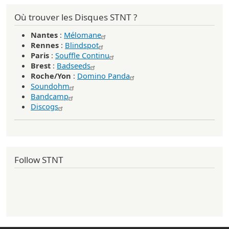
Où trouver les Disques STNT ?
Nantes
:
Mélomane
Rennes
:
Blindspot
Paris
:
Souffle Continu
Brest
:
Badseeds
Roche/Yon
:
Domino Panda
Soundohm
Bandcamp
Discogs
Follow STNT