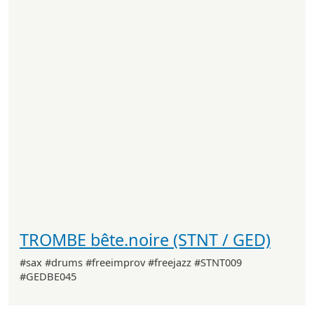
TROMBE bête.noire (STNT / GED)
#sax #drums #freeimprov #freejazz #STNT009
#GEDBE045