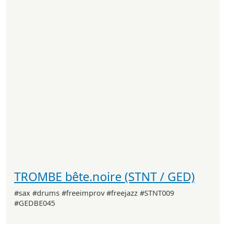
TROMBE bête.noire (STNT / GED)
#sax #drums #freeimprov #freejazz #STNT009
#GEDBE045