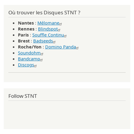
Où trouver les Disques STNT ?
Nantes
:
Mélomane
Rennes
:
Blindspot
Paris
:
Souffle Continu
Brest
:
Badseeds
Roche/Yon
:
Domino Panda
Soundohm
Bandcamp
Discogs
Follow STNT