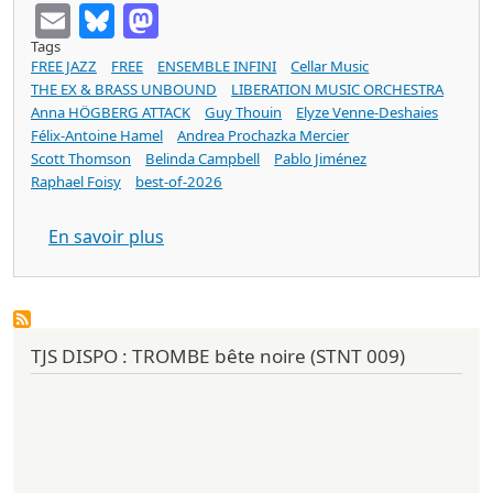
Email
Bluesky
Mastodon
Tags
FREE JAZZ
FREE
ENSEMBLE INFINI
Cellar Music
THE EX & BRASS UNBOUND
LIBERATION MUSIC ORCHESTRA
Anna HÖGBERG ATTACK
Guy Thouin
Elyze Venne-Deshaies
Félix-Antoine Hamel
Andrea Prochazka Mercier
Scott Thomson
Belinda Campbell
Pablo Jiménez
Raphael Foisy
best-of-2026
sur ENSEMBLE INFINI Volume ∞ (cd Cell
En savoir plus
TJS DISPO : TROMBE bête noire (STNT 009)