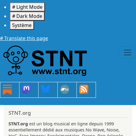
Aller au contenu principal
# Light Mode
# Dark Mode
Système
# Translate this page
STNT.org
STNT.org
est un blog musical en ligne depuis 1999
essentiellement dédié aux musiques No Wave, Noise,
HxC, Free-Improv, Expérimentales, Drone, Pop éclopée