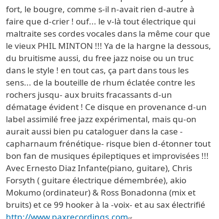
fort, le bougre, comme s-il n-avait rien d-autre à
faire que d-crier ! ouf... le v-là tout électrique qui
maltraite ses cordes vocales dans la même cour que
le vieux PHIL MINTON !!! Ya de la hargne la dessous,
du bruitisme aussi, du free jazz noise ou un truc
dans le style ! en tout cas, ça part dans tous les
sens... de la bouteille de rhum éclatée contre les
rochers jusqu- aux bruits fracassants d-un
dématage évident ! Ce disque en provenance d-un
label assimilé free jazz expérimental, mais qu-on
aurait aussi bien pu cataloguer dans la case -
capharnaum frénétique- risque bien d-étonner tout
bon fan de musiques épileptiques et improvisées !!!
Avec Ernesto Diaz Infante(piano, guitare), Chris
Forsyth ( guitare électrique démembrée), akio
Mokumo (ordinateur) & Ross Bonadonna (mix et
bruits) et ce 99 hooker à la -voix- et au sax électrifié
http://www.paxrecordings.com