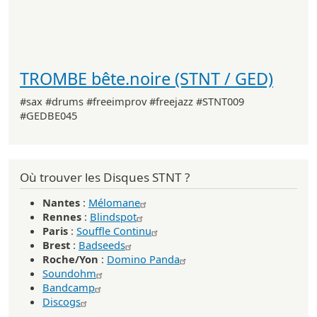
TROMBE bête.noire (STNT / GED)
#sax #drums #freeimprov #freejazz #STNT009
#GEDBE045
Où trouver les Disques STNT ?
Nantes
:
Mélomane
Rennes
:
Blindspot
Paris
:
Souffle Continu
Brest
:
Badseeds
Roche/Yon
:
Domino Panda
Soundohm
Bandcamp
Discogs