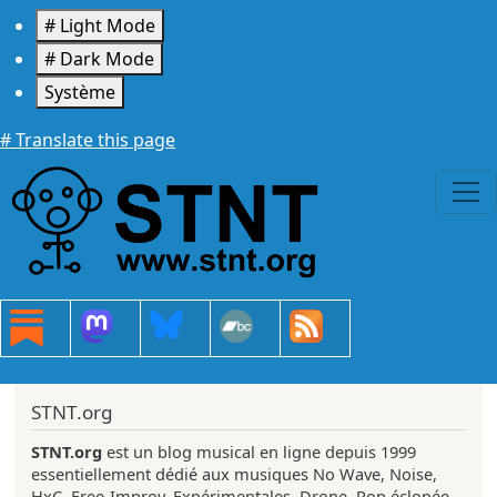
Aller au contenu principal
# Light Mode
# Dark Mode
Système
# Translate this page
STNT.org
STNT.org
est un blog musical en ligne depuis 1999
essentiellement dédié aux musiques No Wave, Noise,
HxC, Free-Improv, Expérimentales, Drone, Pop éclopée