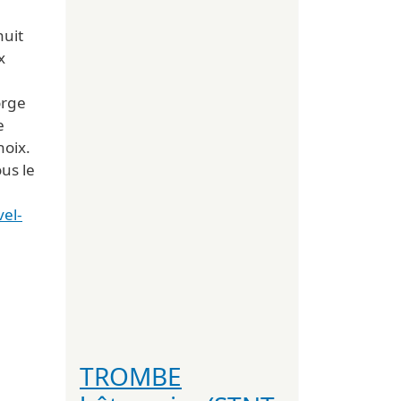
huit
x
orge
e
oix.
us le
vel-
TROMBE