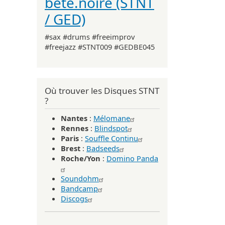
bête.noire (STNT
/ GED)
#sax #drums #freeimprov
#freejazz #STNT009 #GEDBE045
Où trouver les Disques STNT
?
Nantes
:
Mélomane
Rennes
:
Blindspot
Paris
:
Souffle Continu
Brest
:
Badseeds
Roche/Yon
:
Domino Panda
Soundohm
Bandcamp
Discogs