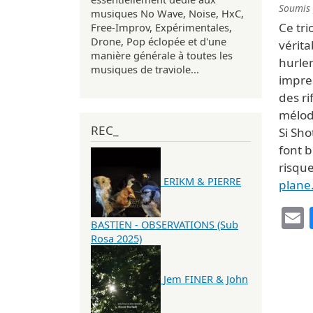
Soumis
musiques No Wave, Noise, HxC,
Ce tri
Free-Improv, Expérimentales,
Drone, Pop éclopée et d'une
vérita
manière générale à toutes les
hurle
musiques de traviole...
impre
des ri
mélod
REC_
Si Sh
font b
risque
ERIKM & PIERRE
plane
BASTIEN - OBSERVATIONS (Sub
Rosa 2025)
Jem FINER & John