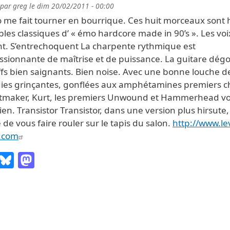
 par
greg
le
dim 20/02/2011 - 00:00
o me fait tourner en bourrique. Ces huit morceaux sont 
bles classiques d’ « émo hardcore made in 90’s ». Les voi
nt. S’entrechoquent La charpente rythmique est
ssionnante de maîtrise et de puissance. La guitare dég
ffs bien saignants. Bien noise. Avec une bonne louche d
ies grinçantes, gonflées aux amphétamines premiers ch
otmaker, Kurt, les premiers Unwound et Hammerhead vo
ien. Transistor Transistor, dans une version plus hirsute,
 de vous faire rouler sur le tapis du salon.
http://www.le
.com
Email
Bluesky
Mastodon