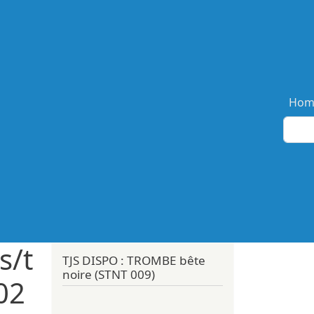
Ma
Hom
s/t
TJS DISPO : TROMBE bête
noire (STNT 009)
02