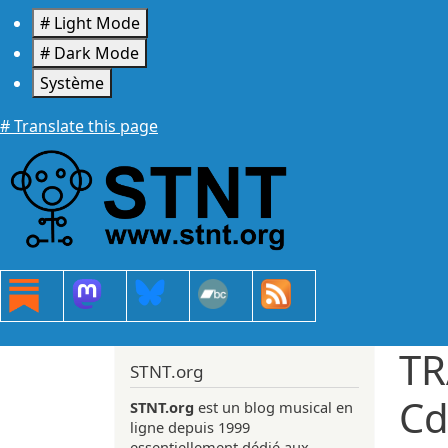
Aller au contenu principal
# Light Mode
# Dark Mode
Système
# Translate this page
TR
STNT.org
Cd
STNT.org
est un blog musical en
ligne depuis 1999
essentiellement dédié aux