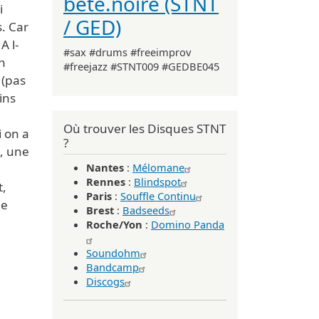
bête.noire (STNT
i
/ GED)
s. Car
A l-
#sax #drums #freeimprov
n
#freejazz #STNT009 #GEDBE045
 (pas
ins
Où trouver les Disques STNT
i on a
?
t, une
Nantes
:
Mélomane
Rennes
:
Blindspot
t,
Paris
:
Souffle Continu
le
Brest
:
Badseeds
Roche/Yon
:
Domino Panda
Soundohm
Bandcamp
Discogs