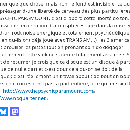
ner quelque chose, mais non, le fond est invisible, ce qu
 présager d-une liberté de cerveau des plus particulière
SYCHIC PARAMOUNT, c-est d-abord cette liberté de ton. 
aussi bien en création d-atmosphères que dans la mise e
 d-un rock noise énergique et totalement psychédélique
ien qu-ils ont déjà joué avec TRANS AM...), les 3 américa
 brouiller les pistes tout en prenant soin de dégager
uellement cette violence latente totalement assumée. S
it de résumer, je crois que ce disque est un disque à par
e de nulle part et c-est pour cela qu-on se doit de la
uer, c-est réellement un travail aboutit de bout en bou
-il ne correspond pas, à part entière, à ce qui me sied 
x.
http://www.thepsychicparamount.com
//www.noquarter.net
Email
Bluesky
Mastodon