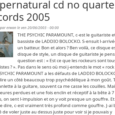
pernatural cd no quarte
cords 2005
 par
erwan
le
ven 20/06/2003 - 00:00
THE PSYCHIC PARAMOUNT, c-est le guitariste et
bassiste de LADDIO BOLOCKO. S-ensuit l-arrivé
un batteur. Bon et alors ? Ben voilà, ce disque e
disque de style, un disque de guitariste je pens
question est : « Est ce que les rockeurs sont tou
istes ? ». Pas dans le sens où moi j-entends le mot « rock 
SYCHIC PARAMOUNT a les défauts de LADDIO BOLOCKO
 dire un côté beaucoup trop psychédélique à mon goût. 
nlette à la guitare, souvent ca me casse les couilles. Mai
ures perdues et une fois enclin et réceptif à la bête à 7
, on sent l-impulsion et on y voit presque un gouffre. Et
e dire, c-est vraiment très profond comme gouffre. J-ai 
 de voler juste au dessus juste pour voir si je pouvais y