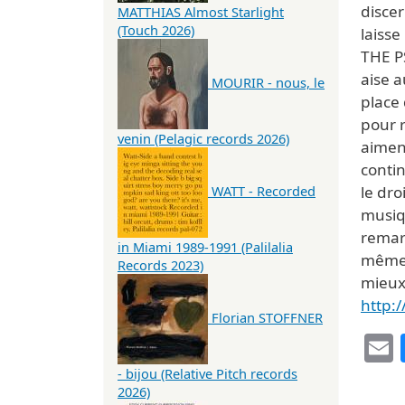
discer
MATTHIAS Almost Starlight
(Touch 2026)
laisse
THE P
aise 
MOURIR - nous, le
place
pour r
venin (Pelagic records 2026)
aiment
contin
le dro
WATT - Recorded
musiqu
remarq
in Miami 1989-1991 (Palilalia
même s
Records 2023)
mieu
http:
Florian STOFFNER
- bijou (Relative Pitch records
2026)