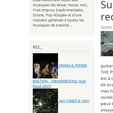
Su
musiques No Wave, Noise, HxC,
Free-Improv, Expérimentales,
re
Drone, Pop éclopée et d'une
manière générale à toutes les
musiques de traviole...
Soumis
REC_
guitar
ERIKM & PIERRE
THE P
est à
BASTIEN - OBSERVATIONS (Sub
de bra
Rosa 2025)
mes he
cordes
Jem FINER & John
peux l
essayé