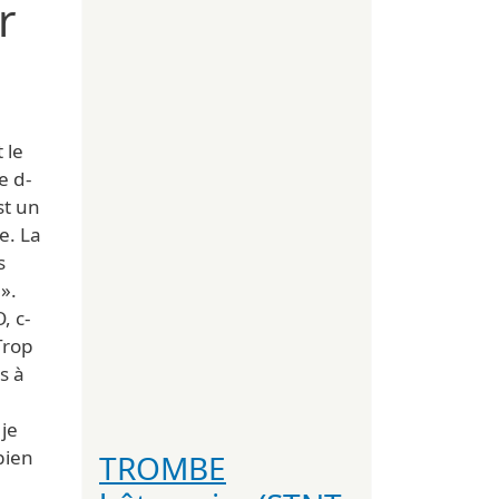
r
 le
e d-
st un
e. La
s
».
, c-
Trop
s à
 je
bien
TROMBE