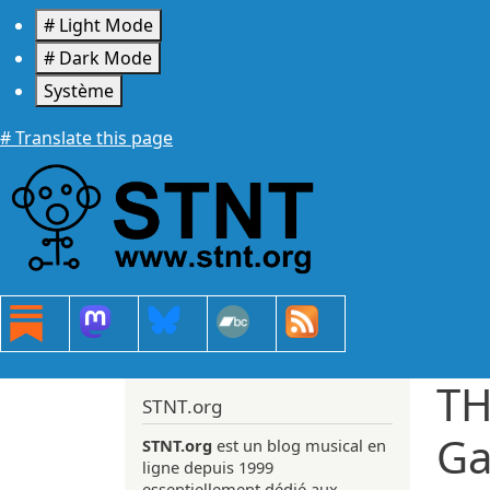
Aller au contenu principal
# Light Mode
# Dark Mode
Système
# Translate this page
TH
STNT.org
Ga
STNT.org
est un blog musical en
ligne depuis 1999
essentiellement dédié aux