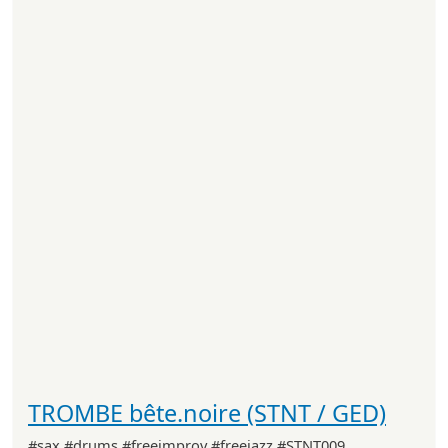
TROMBE bête.noire (STNT / GED)
#sax #drums #freeimprov #freejazz #STNT009