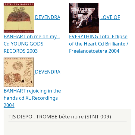
DEVENDRA
LOVE OF
BANHART oh me oh my...
EVERYTHING Total Eclipse
Cd YOUNG GODS
of the Heart Cd Brilliante /
RECORDS 2003
Freelancetcetera 2004
DEVENDRA
BANHART rejoicing in the
hands cd XL Recordings
2004
TJS DISPO : TROMBE bête noire (STNT 009)