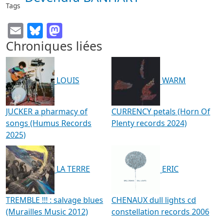
Tags
Email
Bluesky
Mastodon
Chroniques liées
LOUIS
WARM
JUCKER a pharmacy of
CURRENCY petals (Horn Of
songs (Humus Records
Plenty records 2024)
2025)
LA TERRE
ERIC
TREMBLE !!! : salvage blues
CHENAUX dull lights cd
(Murailles Music 2012)
constellation records 2006