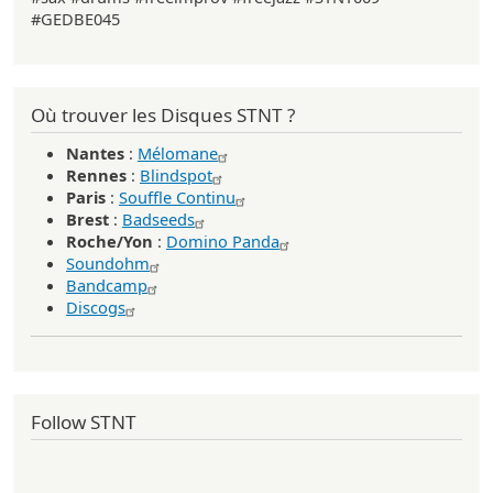
#GEDBE045
Où trouver les Disques STNT ?
Nantes
:
Mélomane
Rennes
:
Blindspot
Paris
:
Souffle Continu
Brest
:
Badseeds
Roche/Yon
:
Domino Panda
Soundohm
Bandcamp
Discogs
Follow STNT