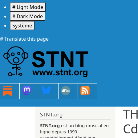
Aller au contenu principal
# Light Mode
# Dark Mode
Système
# Translate this page
TH
STNT.org
Cd
STNT.org
est un blog musical en
ligne depuis 1999
essentiellement dédié aux