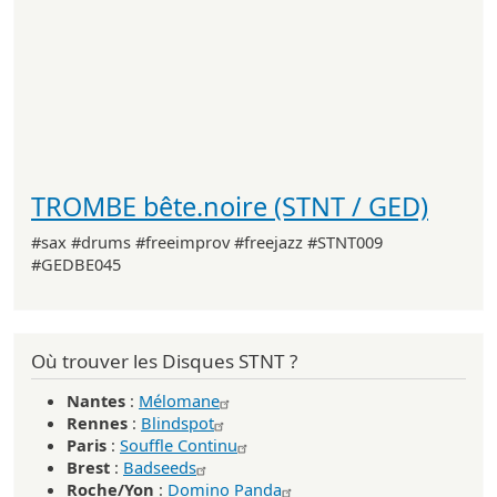
TROMBE bête.noire (STNT / GED)
#sax #drums #freeimprov #freejazz #STNT009
#GEDBE045
Où trouver les Disques STNT ?
Nantes
:
Mélomane
Rennes
:
Blindspot
Paris
:
Souffle Continu
Brest
:
Badseeds
Roche/Yon
:
Domino Panda