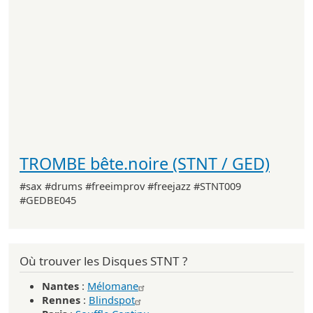
TROMBE bête.noire (STNT / GED)
#sax #drums #freeimprov #freejazz #STNT009
#GEDBE045
Où trouver les Disques STNT ?
Nantes
:
Mélomane
Rennes
:
Blindspot