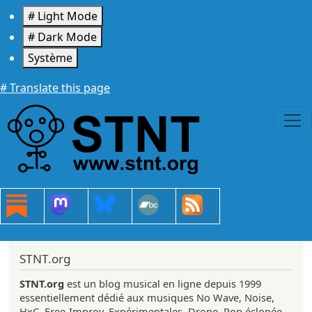
Aller au contenu principal
# Light Mode
# Dark Mode
Système
# Translate this page
STNT.org
STNT.org
est un blog musical en ligne depuis 1999
essentiellement dédié aux musiques No Wave, Noise,
HxC, Free-Improv, Expérimentales, Drone, Pop éclopée