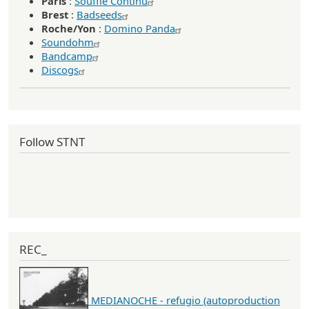
Paris
:
Souffle Continu
Brest
:
Badseeds
Roche/Yon
:
Domino Panda
Soundohm
Bandcamp
Discogs
Follow STNT
REC_
MEDIANOCHE - refugio (autoproduction