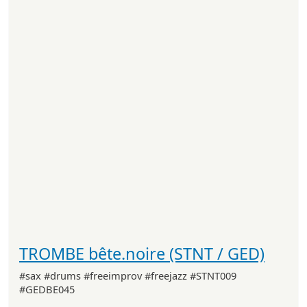
TROMBE bête.noire (STNT / GED)
#sax #drums #freeimprov #freejazz #STNT009
#GEDBE045