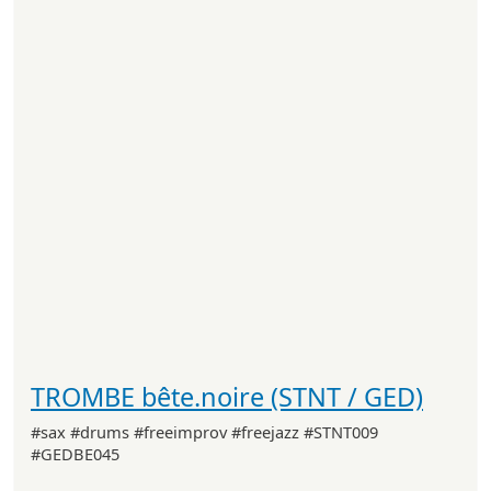
TROMBE bête.noire (STNT / GED)
#sax #drums #freeimprov #freejazz #STNT009
#GEDBE045