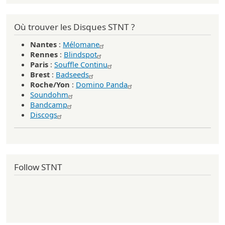
Où trouver les Disques STNT ?
Nantes
:
Mélomane
Rennes
:
Blindspot
Paris
:
Souffle Continu
Brest
:
Badseeds
Roche/Yon
:
Domino Panda
Soundohm
Bandcamp
Discogs
Follow STNT