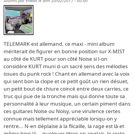
Soumis par
erwan
le
dim 20/02/2011 - 00:00
TELEMARK est allemand, ce maxi - mini album
mériterait de figurer en bonne position sur X-MIST
au côté de KURT pour son côté Noise si l-on
considère KURT muni d-un sacré sens des mélodies
issues du punk rock ! Chant en allemand avec la voix
qui sent bon la clope et ce petit goût un rien désuet,
un petit bout de chiure coincé entre deux carries, ce
truc qui pue de la tronche mais qui donne toute sa
personnalité à leur musique, un certain piment dans
ces guitares Noise ou Noisy, une virulence certes
connue mais tellement appréciable lorsqu-on y
rentre... N-en déplaise à la flicaille, la rage est là et
même bien là... quelques titres en anglais, le reste