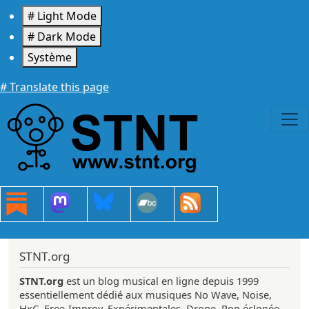
Aller au contenu principal
# Light Mode
# Dark Mode
Système
# Translate this page
STNT.org
STNT.org
est un blog musical en ligne depuis 1999
essentiellement dédié aux musiques No Wave, Noise,
HxC, Free-Improv, Expérimentales, Drone, Pop éclopée