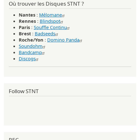
Où trouver les Disques STNT ?
Nantes
:
Mélomane
Rennes
:
Blindspot
Paris
:
Souffle Continu
Brest
:
Badseeds
Roche/Yon
:
Domino Panda
Soundohm
Bandcamp
Discogs
Follow STNT
REC_