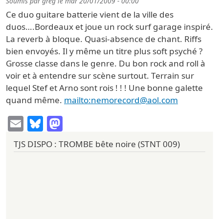
Soumis par
greg
le
mar 20/01/2009 - 00:00
Ce duo guitare batterie vient de la ville des
duos….Bordeaux et joue un rock surf garage inspiré.
La reverb à bloque. Quasi-absence de chant. Riffs
bien envoyés. Il y même un titre plus soft psyché ?
Grosse classe dans le genre. Du bon rock and roll à
voir et à entendre sur scène surtout. Terrain sur
lequel Stef et Arno sont rois ! ! ! Une bonne galette
quand même.
mailto:nemorecord@aol.com
Email
Bluesky
Mastodon
TJS DISPO : TROMBE bête noire (STNT 009)