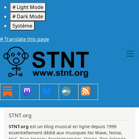
Aller au contenu principal
# Light Mode
# Dark Mode
Système
# Translate this page
STNT.org
STNT.org
est un blog musical en ligne depuis 1999
essentiellement dédié aux musiques No Wave, Noise,
HxC, Free-Improv, Expérimentales, Drone, Pop éclopée