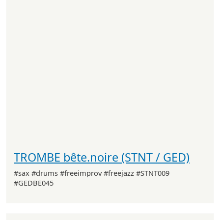
TROMBE bête.noire (STNT / GED)
#sax #drums #freeimprov #freejazz #STNT009
#GEDBE045