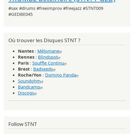
#sax #drums #freeimprov #freejazz #STNT009
#GEDBE045
Où trouver les Disques STNT ?
Nantes
:
Mélomane
Rennes
:
Blindspot
Paris
:
Souffle Continu
Brest
:
Badseeds
Roche/Yon
:
Domino Panda
Soundohm
Bandcamp
Discogs
Follow STNT