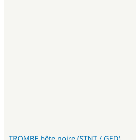
TROMBE bête.noire (STNT / GED)