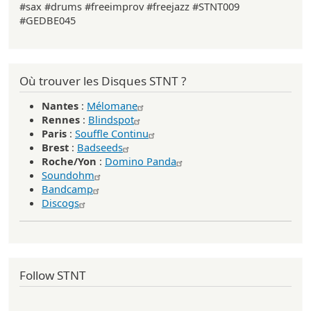
#sax #drums #freeimprov #freejazz #STNT009
#GEDBE045
Où trouver les Disques STNT ?
Nantes
:
Mélomane
Rennes
:
Blindspot
Paris
:
Souffle Continu
Brest
:
Badseeds
Roche/Yon
:
Domino Panda
Soundohm
Bandcamp
Discogs
Follow STNT