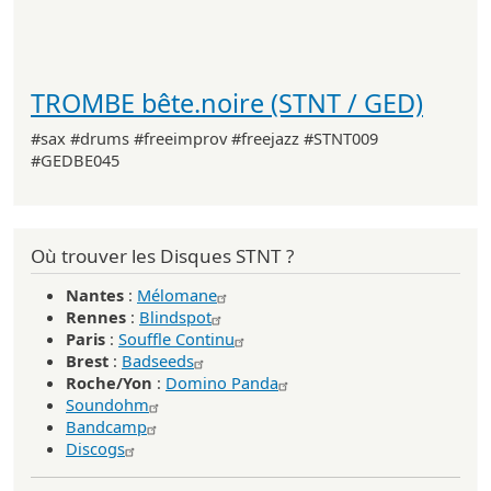
TROMBE bête.noire (STNT / GED)
#sax #drums #freeimprov #freejazz #STNT009
#GEDBE045
Où trouver les Disques STNT ?
Nantes
:
Mélomane
Rennes
:
Blindspot
Paris
:
Souffle Continu
Brest
:
Badseeds
Roche/Yon
:
Domino Panda
Soundohm
Bandcamp
Discogs