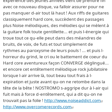
expérience des jeunes années vient de prendre fin
avec ce nouveau disque, va falloir assurer pour ne
pas manquer d-air tout là haut ! Aux riffs de guitares
classiquement hard core, succèdent des passages
plus Noise mélodiques, des mélodies qui se mèlent à
la guitare folk toute gentillette... et puis l-énergie qui
troue tout ce qu-elle peut dans des méandres de
bruits, de voix, de futs et tout simplement de
rythmes au paroxysme de leurs pouls ! ... et puis l-
horreur du grind, le cri ou le battement de coeur du
Hard core aventureux façon CONVERGE déglingué...
et encore cet entêtement mélodique rock jubilatoire
lorsque l-air arrive là, tout beau tout frais à l-
expiration et juste avant qu-on ne retombe dans la
tête de la bête ! NOSTROMO s-aggripe dur à l-air qui
fuit mais à force d-entêtement, qui a dit qu-on ne
trouvait pas la folie !
http://www.noiseaddict.com
http://www.overcomerecords.com