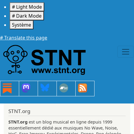
Aller au contenu principal
# Light Mode
# Dark Mode
Système
# Translate this page
STNT.org
STNT.org
est un blog musical en ligne depuis 1999
essentiellement dédié aux musiques No Wave, Noise,
HxC, Free-Improv, Expérimentales, Drone, Pop éclopée