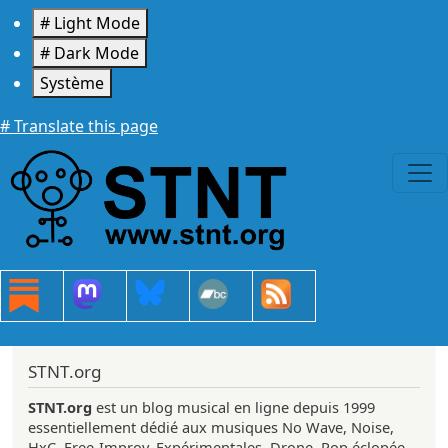
Aller au contenu principal
# Light Mode
# Dark Mode
Système
# Translate this page
STNT.org
STNT.org
est un blog musical en ligne depuis 1999
essentiellement dédié aux musiques No Wave, Noise,
HxC, Free-Improv, Expérimentales, Drone, Pop éclopée