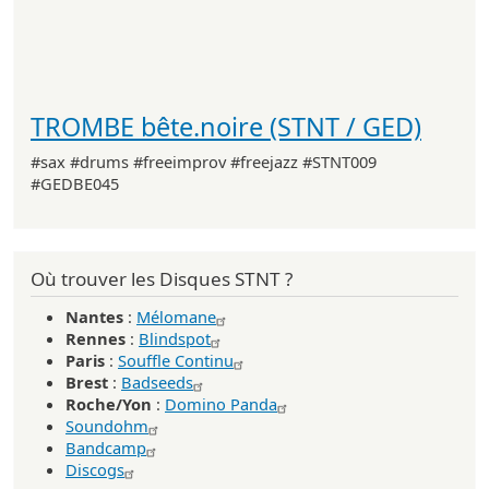
TROMBE bête.noire (STNT / GED)
#sax #drums #freeimprov #freejazz #STNT009
#GEDBE045
Où trouver les Disques STNT ?
Nantes
:
Mélomane
Rennes
:
Blindspot
Paris
:
Souffle Continu
Brest
:
Badseeds
Roche/Yon
:
Domino Panda
Soundohm
Bandcamp
Discogs