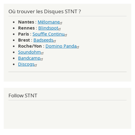
Où trouver les Disques STNT ?
Nantes
:
Mélomane
Rennes
:
Blindspot
Paris
:
Souffle Continu
Brest
:
Badseeds
Roche/Yon
:
Domino Panda
Soundohm
Bandcamp
Discogs
Follow STNT