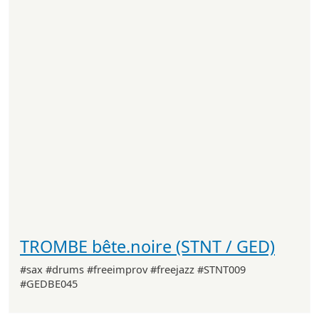
TROMBE bête.noire (STNT / GED)
#sax #drums #freeimprov #freejazz #STNT009
#GEDBE045