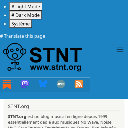
Aller au contenu principal
# Light Mode
# Dark Mode
Système
# Translate this page
STNT.org
STNT.org
est un blog musical en ligne depuis 1999
essentiellement dédié aux musiques No Wave, Noise,
HxC, Free-Improv, Expérimentales, Drone, Pop éclopée