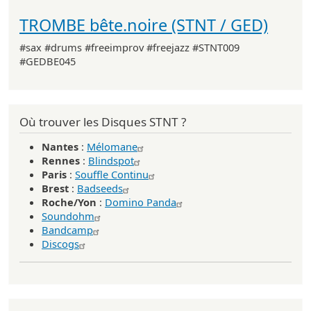
TROMBE bête.noire (STNT / GED)
#sax #drums #freeimprov #freejazz #STNT009
#GEDBE045
Où trouver les Disques STNT ?
Nantes
:
Mélomane
Rennes
:
Blindspot
Paris
:
Souffle Continu
Brest
:
Badseeds
Roche/Yon
:
Domino Panda
Soundohm
Bandcamp
Discogs