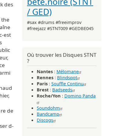
bête.noire (STNT
ck des
/ GED)
 the
#sax #drums #freeimprov
haîne
#freejazz #STNT009 #GEDBE045
c-est
s
ublic
Où trouver les Disques STNT
eur,
?
ace
Nantes
:
Mélomane
parmi
Rennes
:
Blindspot
Paris
:
Souffle Continu
 chaud
Brest
:
Badseeds
hier,
Roche/Yon
:
Domino Panda
Soundohm
ure de
Bandcamp
Discogs
ser d-