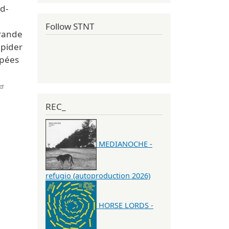
 d-
Follow STNT
grande
apider
mpées
REC_
MEDIANOCHE -
refugio (autoproduction 2026)
HORSE LORDS -