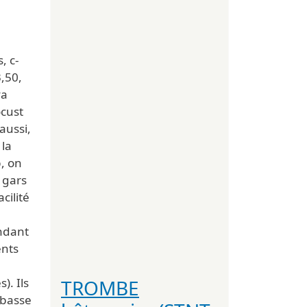
, c-
,50,
va
ocust
aussi,
 la
, on
 gars
cilité
ndant
ents
TROMBE
). Ils
 basse