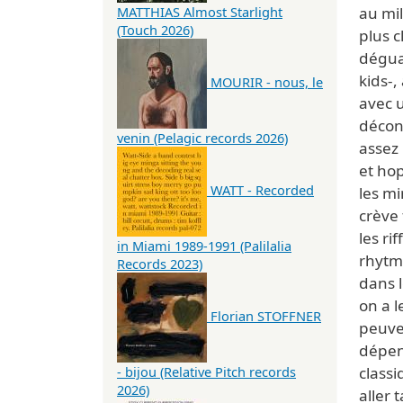
au mil
MATTHIAS Almost Starlight
(Touch 2026)
plus c
dégua
kids-,
MOURIR - nous, le
avec u
déconc
venin (Pelagic records 2026)
assez 
et hop
WATT - Recorded
les mi
crève 
les ri
in Miami 1989-1991 (Palilalia
rhytme
Records 2023)
dans l
on a l
Florian STOFFNER
peuve
dépens
class
- bijou (Relative Pitch records
2026)
aller 