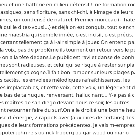
ieu et une batterie en milieu défensif.Une formation ro
lassiques, sans fioriture, sans chi-chi, à l-image de leurs
ines, un condensé de naturel. Premier morceau (-i hate
 à qui le dites-vous!...) et déjà on est conquis, tout s-enc
ne maestria qui semble innée, c-est incisif, c-est précis, 
ertant tellement ça à l-air simple à jouer. On entend pa
la voix, pas de problème ils tournent un retour vers le p
 on a la tête dedans.Le public est ravi et danse de bonh
nes sont radieuses, et celui qui se risque à rester sur pl
tellement ça cogne.Il fait bon ramper sur leurs plages 
ffs cactés, les envolées mélodiques rafraîchissantes, les
s implaccables, et cette voix, cette voix, un léger vent
e bas de ta nuque, renversant, hallucinant... Y-a pas à c
es maîtres de san diego devant nous ce soir, les autres
nt retourner faire du surf.On a le droit à une bonne he
e d-énergie, 2 rappels avec (aux dires de certains) des
iques de leurs formations précédentes. Je vais m-empres
tapoter john reis ou rick froberg ou gar wood ou mario