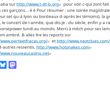
caba sur
http://www.t-dt-b.org
pour voir c-qui zont fait
 ces garçons... é é Pour résumer : une soirée magistrale
eur set qu-à lyon ou bordeaux d-après les témoins), la 
, le concert de l-année, que dis-je : du siècle, enfin y-a r
horsepower lundi au mondo. Merci à mitch pour ses la
m ambré. & allez lire les reports sur
//www.perteetfracas.org/
et
http://www.nextclues.com/
d-autres ressentis.
http://www.hotsnakes.com
//www.nouveaucasino.net
Email
Bluesky
Mastodon