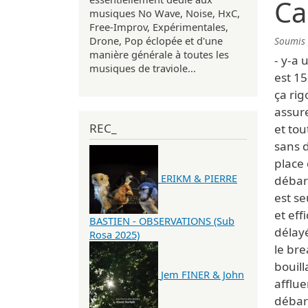
Ca
musiques No Wave, Noise, HxC,
Free-Improv, Expérimentales,
Drone, Pop éclopée et d'une
Soumis
manière générale à toutes les
- y-a 
musiques de traviole...
est 15
ça rig
assure
REC_
et tou
sans d
place 
ERIKM & PIERRE
débar
est se
et eff
BASTIEN - OBSERVATIONS (Sub
délay
Rosa 2025)
le bre
bouill
Jem FINER & John
afflue
débar