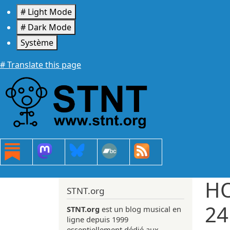
Aller au contenu principal
# Light Mode
# Dark Mode
Système
# Translate this page
HO
STNT.org
24
STNT.org
est un blog musical en
ligne depuis 1999
essentiellement dédié aux