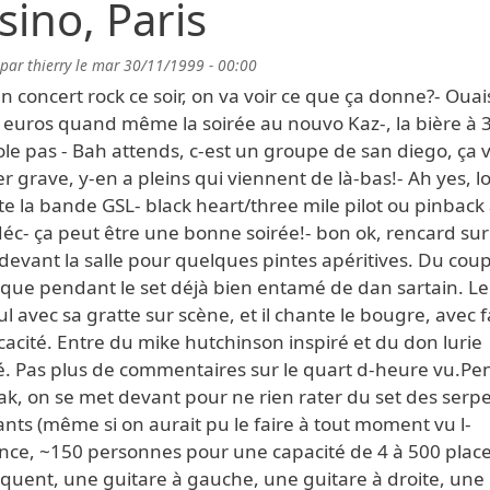
sino, Paris
 par
thierry
le
mar 30/11/1999 - 00:00
un concert rock ce soir, on va voir ce que ça donne?- Ouais
 euros quand même la soirée au nouvo Kaz-, la bière à 3
ole pas - Bah attends, c-est un groupe de san diego, ça 
r grave, y-en a pleins qui viennent de là-bas!- Ah yes, l
te la bande GSL- black heart/three mile pilot ou pinback 
éc- ça peut être une bonne soirée!- bon ok, rencard sur
devant la salle pour quelques pintes apéritives. Du coup
que pendant le set déjà bien entamé de dan sartain. Le
ul avec sa gratte sur scène, et il chante le bougre, avec fa
icacité. Entre du mike hutchinson inspiré et du don lurie
é. Pas plus de commentaires sur le quart d-heure vu.Pe
ak, on se met devant pour ne rien rater du set des serp
ants (même si on aurait pu le faire à tout moment vu l-
nce, ~150 personnes pour une capacité de 4 à 500 places
quent, une guitare à gauche, une guitare à droite, une