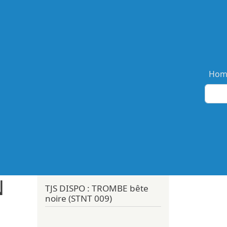
Ma
Hom
N
TJS DISPO : TROMBE bête
noire (STNT 009)