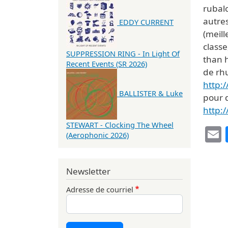
rubal
autres
EDDY CURRENT
(meill
classe
SUPPRESSION RING - In Light Of
than 
Recent Events (SR 2026)
de rhu
http:
BALLISTER & Luke
pour 
http:
STEWART - Clocking The Wheel
(Aerophonic 2026)
Newsletter
Adresse de courriel