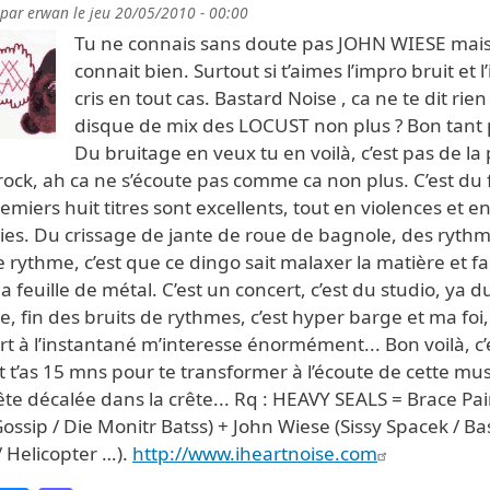
 par
erwan
le
jeu 20/05/2010 - 00:00
Tu ne connais sans doute pas JOHN WIESE mais 
connait bien. Surtout si t’aimes l’impro bruit et 
cris en tout cas. Bastard Noise , ca ne te dit rien
disque de mix des LOCUST non plus ? Bon tant
Du bruitage en veux tu en voilà, c’est pas de la
rock, ah ca ne s’écoute pas comme ca non plus. C’est du 
emiers huit titres sont excellents, tout en violences et e
ies. Du crissage de jante de roue de bagnole, des ryth
 rythme, c’est que ce dingo sait malaxer la matière et fa
 la feuille de métal. C’est un concert, c’est du studio, ya d
, fin des bruits de rythmes, c’est hyper barge et ma foi,
t à l’instantané m’interesse énormément... Bon voilà, c’
t t’as 15 mns pour te transformer à l’écoute de cette mu
te décalée dans la crête... Rq : HEAVY SEALS = Brace Pa
ossip / Die Monitr Batss) + John Wiese (Sissy Spacek / Ba
 Helicopter …).
http://www.iheartnoise.com