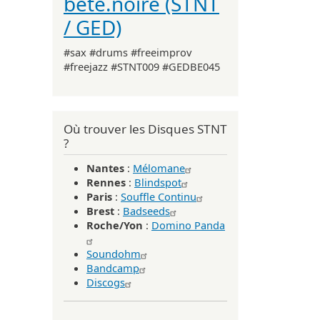
bête.noire (STNT
/ GED)
#sax #drums #freeimprov
#freejazz #STNT009 #GEDBE045
Où trouver les Disques STNT
?
Nantes
:
Mélomane
Rennes
:
Blindspot
Paris
:
Souffle Continu
Brest
:
Badseeds
Roche/Yon
:
Domino Panda
Soundohm
Bandcamp
Discogs