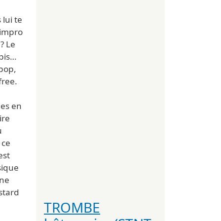
lui te
l’impro
 ? Le
 pis…
 pop,
free.
n
mes en
ire
u
 ce
est
sique
ine
stard
TROMBE