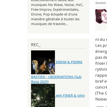
Soumis
musiques No Wave, Noise, HxC,
Free-Improv, Expérimentales,
Drone, Pop éclopée et d'une
manière générale à toutes les
musiques de traviole...
ni du 
REC_
Les pr
énerg
pas de
ERIKM & PIERRE
friser
rythme
rappor
BASTIEN - OBSERVATIONS (Sub
bref e
Rosa 2025)
concrê
(The G
Jem FINER & John
Noise/