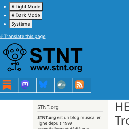
Aller au contenu principal
# Light Mode
# Dark Mode
Système
# Translate this page
HE
STNT.org
Tr
STNT.org
est un blog musical en
ligne depuis 1999
essentiellement dédié aux