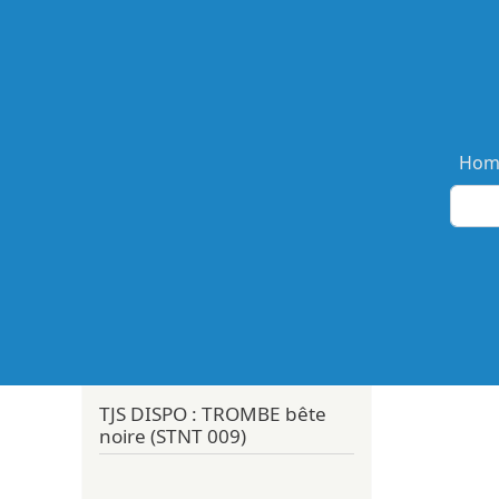
Ma
Hom
TJS DISPO : TROMBE bête
noire (STNT 009)