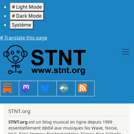
Aller au contenu principal
# Light Mode
# Dark Mode
Système
# Translate this page
STNT.org
STNT.org
est un blog musical en ligne depuis 1999
essentiellement dédié aux musiques No Wave, Noise,
HxC, Free-Improv, Expérimentales, Drone, Pop éclopée