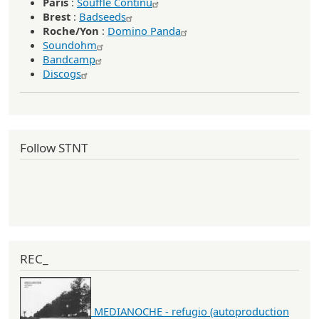
Paris
:
Souffle Continu
Brest
:
Badseeds
Roche/Yon
:
Domino Panda
Soundohm
Bandcamp
Discogs
Follow STNT
REC_
MEDIANOCHE - refugio (autoproduction