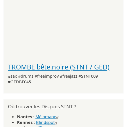
TROMBE bête.noire (STNT / GED)
#sax #drums #freeimprov #freejazz #STNT009
#GEDBE045
Où trouver les Disques STNT ?
Nantes
:
Mélomane
Rennes
:
Blindspot