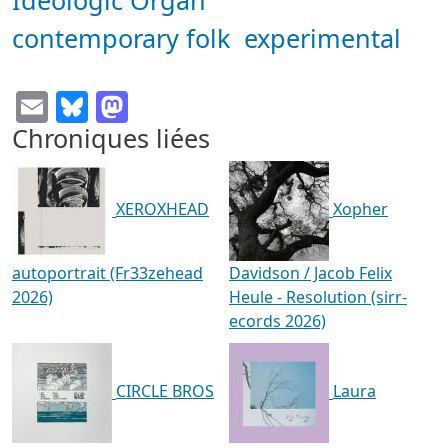
Ideologic Organ
contemporary folk
experimental
Email
Bluesky
Mastodon
Chroniques liées
XEROXHEAD
Xopher
autoportrait (Fr33zehead
Davidson / Jacob Felix
2026)
Heule - Resolution (sirr-
ecords 2026)
CIRCLE BROS
Laura