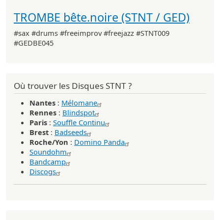
TROMBE bête.noire (STNT / GED)
#sax #drums #freeimprov #freejazz #STNT009
#GEDBE045
Où trouver les Disques STNT ?
Nantes
:
Mélomane
Rennes
:
Blindspot
Paris
:
Souffle Continu
Brest
:
Badseeds
Roche/Yon
:
Domino Panda
Soundohm
Bandcamp
Discogs